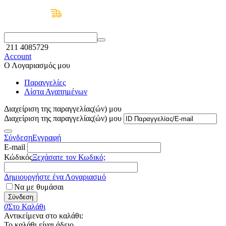
Δωρεάν Μεταφορικά άνω των 50€
211 4085729
Account
Ο Λογαριασμός μου
Παραγγελίες
Λίστα Αγαπημένων
Διαχείριση της παραγγελίας(ών) μου
Διαχείριση της παραγγελίας(ών) μου
Σύνδεση
Εγγραφή
E-mail
Κώδικός
Ξεχάσατε τον Κωδικό;
Δημιουργήστε ένα Λογαριασμό
Να με θυμάσαι
Σύνδεση
0
Στο Καλάθι
Αντικείμενα στο καλάθι:
Το καλάθι είναι άδειο