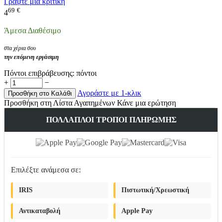
Γράψτε μια κριτική
69
€
4
Άμεσα Διαθέσιμο
στα χέρια σου
την επόμενη εργάσιμη
Πόντοι επιβράβευσης:
πόντοι
+
−
Αγοράστε με 1-κλικ
Προσθήκη στο Καλάθι
Προσθήκη στη Λίστα Αγαπημένων
Κάνε μια ερώτηση
ΠΟΛΛΑΠΛΟΊ ΤΡΌΠΟΙ ΠΛΗΡΩΜΉΣ
Επιλέξτε ανάμεσα σε:
IRIS
Πιστωτική/Χρεωστική
Αντικαταβολή
Apple Pay