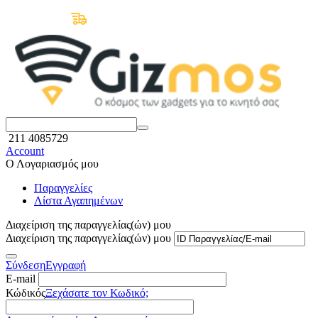
Δωρεάν Μεταφορικά άνω των 50€
211 4085729
Account
Ο Λογαριασμός μου
Παραγγελίες
Λίστα Αγαπημένων
Διαχείριση της παραγγελίας(ών) μου
Διαχείριση της παραγγελίας(ών) μου
Σύνδεση
Εγγραφή
E-mail
Κώδικός
Ξεχάσατε τον Κωδικό;