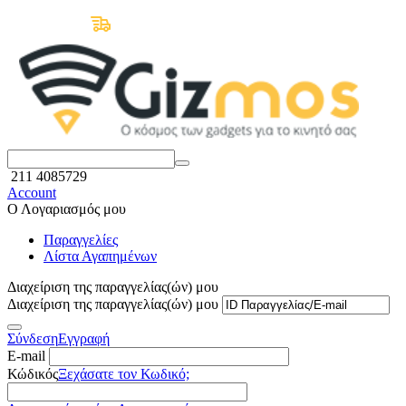
Δωρεάν Μεταφορικά άνω των 50€
211 4085729
Account
Ο Λογαριασμός μου
Παραγγελίες
Λίστα Αγαπημένων
Διαχείριση της παραγγελίας(ών) μου
Διαχείριση της παραγγελίας(ών) μου
Σύνδεση
Εγγραφή
E-mail
Κώδικός
Ξεχάσατε τον Κωδικό;