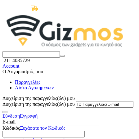
Δωρεάν Μεταφορικά άνω των 50€
211 4085729
Account
Ο Λογαριασμός μου
Παραγγελίες
Λίστα Αγαπημένων
Διαχείριση της παραγγελίας(ών) μου
Διαχείριση της παραγγελίας(ών) μου
Σύνδεση
Εγγραφή
E-mail
Κώδικός
Ξεχάσατε τον Κωδικό;