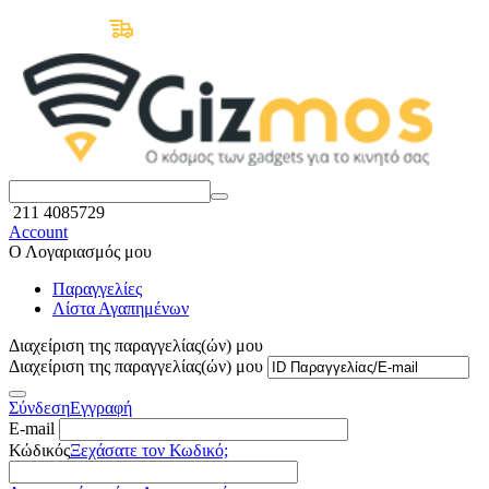
Δωρεάν Μεταφορικά άνω των 50€
211 4085729
Account
Ο Λογαριασμός μου
Παραγγελίες
Λίστα Αγαπημένων
Διαχείριση της παραγγελίας(ών) μου
Διαχείριση της παραγγελίας(ών) μου
Σύνδεση
Εγγραφή
E-mail
Κώδικός
Ξεχάσατε τον Κωδικό;