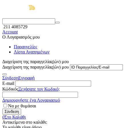
Δωρεάν Μεταφορικά άνω των 50€
211 4085729
Account
Ο Λογαριασμός μου
Παραγγελίες
Λίστα Αγαπημένων
Διαχείριση της παραγγελίας(ών) μου
Διαχείριση της παραγγελίας(ών) μου
Σύνδεση
Εγγραφή
E-mail
Κώδικός
Ξεχάσατε τον Κωδικό;
Δημιουργήστε ένα Λογαριασμό
Να με θυμάσαι
Σύνδεση
0
Στο Καλάθι
Αντικείμενα στο καλάθι:
Το καλάθι είναι άδειο