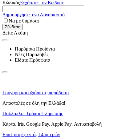
Κώδικός
Ξεχάσατε τον Κωδικό;
Δημιουργήστε ένα Λογαριασμό
Να με θυμάσαι
Σύνδεση
Δείτε Ακόμη
Παρόμοια Προϊόντα
Νέες Παραλαβές
Είδατε Πρόσφατα
Γρήγορη και αξιόπιστη παράδοση
Αποστολές σε όλη την Ελλάδα!
Πολλαπλοι Τρόποι Πληρωμής
Κάρτα, Iris, Google Pay, Apple Pay, Αντικαταβολή
Επιστροφές εντός 14 ημερών