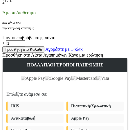
17
€
2
Άμεσα Διαθέσιμο
στα χέρια σου
την επόμενη εργάσιμη
Πόντοι επιβράβευσης:
πόντοι
+
−
Αγοράστε με 1-κλικ
Προσθήκη στο Καλάθι
Προσθήκη στη Λίστα Αγαπημένων
Κάνε μια ερώτηση
ΠΟΛΛΑΠΛΟΊ ΤΡΌΠΟΙ ΠΛΗΡΩΜΉΣ
Επιλέξτε ανάμεσα σε:
IRIS
Πιστωτική/Χρεωστική
Αντικαταβολή
Apple Pay