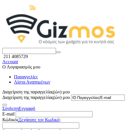
Δωρεάν Μεταφορικά άνω των 50€
211 4085729
Account
Ο Λογαριασμός μου
Παραγγελίες
Λίστα Αγαπημένων
Διαχείριση της παραγγελίας(ών) μου
Διαχείριση της παραγγελίας(ών) μου
Σύνδεση
Εγγραφή
E-mail
Κώδικός
Ξεχάσατε τον Κωδικό;