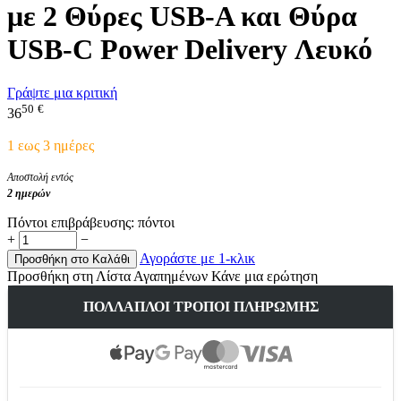
με 2 Θύρες USB-A και Θύρα
USB-C Power Delivery Λευκό
Γράψτε μια κριτική
50
€
36
1 εως 3 ημέρες
Αποστολή εντός
2 ημερών
Πόντοι επιβράβευσης:
πόντοι
+
−
Αγοράστε με 1-κλικ
Προσθήκη στο Καλάθι
Προσθήκη στη Λίστα Αγαπημένων
Κάνε μια ερώτηση
ΠΟΛΛΑΠΛΟΊ ΤΡΌΠΟΙ ΠΛΗΡΩΜΉΣ