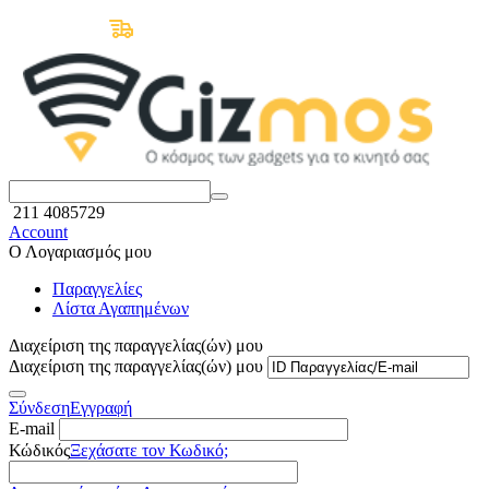
Δωρεάν Μεταφορικά άνω των 50€
211 4085729
Account
Ο Λογαριασμός μου
Παραγγελίες
Λίστα Αγαπημένων
Διαχείριση της παραγγελίας(ών) μου
Διαχείριση της παραγγελίας(ών) μου
Σύνδεση
Εγγραφή
E-mail
Κώδικός
Ξεχάσατε τον Κωδικό;