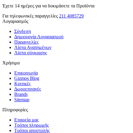
Έχετε 14 ημέρες για να δοκιμάσετε τα Προϊόντα
Για τηλεφωνικές παραγγελίες
211 4085729
Λογαριασμός
Σύνδεση
Δημιουργία Λογαριασμού
Παραγγελίες
Λίστα Αγαπημένων
Λίστα σύγκρισης
Χρήσιμα
Επικοινωνία
Gizmos Blog
Κριτικές
Δωροεπιταγές
Brands
Sitemap
Πληροφορίες
Εταιρεία μας
Τρόποι πληρωμής
Τρόποι αποστολής