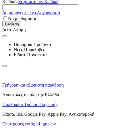
Κώδικός
Ξεχάσατε τον Κωδικό;
Δημιουργήστε ένα Λογαριασμό
Να με θυμάσαι
Σύνδεση
Δείτε Ακόμη
Παρόμοια Προϊόντα
Νέες Παραλαβές
Είδατε Πρόσφατα
Γρήγορη και αξιόπιστη παράδοση
Αποστολές σε όλη την Ελλάδα!
Πολλαπλοι Τρόποι Πληρωμής
Κάρτα, Iris, Google Pay, Apple Pay, Αντικαταβολή
Επιστροφές εντός 14 ημερών