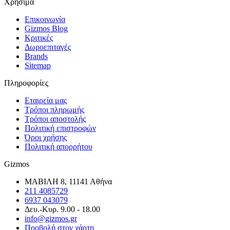
Χρήσιμα
Επικοινωνία
Gizmos Blog
Κριτικές
Δωροεπιταγές
Brands
Sitemap
Πληροφορίες
Εταιρεία μας
Τρόποι πληρωμής
Τρόποι αποστολής
Πολιτική επιστροφών
Όροι χρήσης
Πολιτική απορρήτου
Gizmos
ΜΑΒΙΛΗ 8, 11141 Αθήνα
211 4085729
6937 043079
Δευ.-Κυρ. 9.00 - 18.00
info@gizmos.gr
Προβολή στον χάρτη