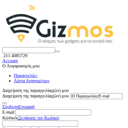
Δωρεάν Μεταφορικά άνω των 50€
211 4085729
Account
Ο Λογαριασμός μου
Παραγγελίες
Λίστα Αγαπημένων
Διαχείριση της παραγγελίας(ών) μου
Διαχείριση της παραγγελίας(ών) μου
Σύνδεση
Εγγραφή
E-mail
Κώδικός
Ξεχάσατε τον Κωδικό;