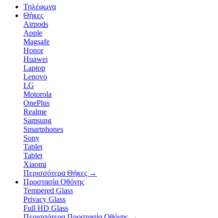
Τηλέφωνα
Θήκες
Airpods
Apple
Magsafe
Honor
Huawei
Laptop
Lenovo
LG
Motorola
OnePlus
Realme
Samsung
Smartphones
Sony
Tablet
Tablet
Xiaomi
Περισσότερα Θήκες
→
Προστασία Οθόνης
Tempered Glass
Privacy Glass
Full HD Glass
Περισσότερα Προστασία Οθόνης
→