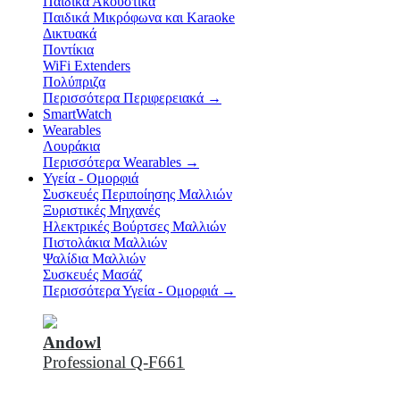
Παιδικά Ακουστικά
Παιδικά Μικρόφωνα και Karaoke
Δικτυακά
Ποντίκια
WiFi Extenders
Πολύπριζα
Περισσότερα Περιφερειακά
→
SmartWatch
Wearables
Λουράκια
Περισσότερα Wearables
→
Υγεία - Ομορφιά
Συσκευές Περιποίησης Μαλλιών
Ξυριστικές Μηχανές
Ηλεκτρικές Βούρτσες Μαλλιών
Πιστολάκια Μαλλιών
Ψαλίδια Μαλλιών
Συσκευές Μασάζ
Περισσότερα Υγεία - Ομορφιά
→
Andowl
Professional Q-F661