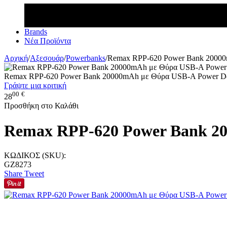
Brands
Νέα Προϊόντα
Αρχική
/
Αξεσουάρ
/
Powerbanks
/
Remax RPP-620 Power Bank 20000
Remax RPP-620 Power Bank 20000mAh με Θύρα USB-A Power De
Γράψτε μια κριτική
00
€
28
Προσθήκη στο Καλάθι
Remax RPP-620 Power Bank 20
ΚΩΔΙΚΟΣ (SKU):
GZ8273
Share
Tweet