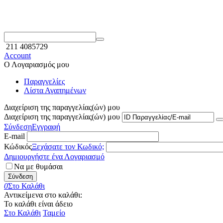
211 4085729
Account
Ο Λογαριασμός μου
Παραγγελίες
Λίστα Αγαπημένων
Διαχείριση της παραγγελίας(ών) μου
Διαχείριση της παραγγελίας(ών) μου
Σύνδεση
Εγγραφή
E-mail
Κώδικός
Ξεχάσατε τον Κωδικό;
Δημιουργήστε ένα Λογαριασμό
Να με θυμάσαι
Σύνδεση
0
Στο Καλάθι
Αντικείμενα στο καλάθι:
Το καλάθι είναι άδειο
Στο Καλάθι
Ταμείο