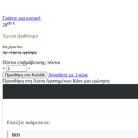
Γράψτε μια κριτική
00
€
28
Άμεσα Διαθέσιμο
στα χέρια σου
την επόμενη εργάσιμη
Πόντοι επιβράβευσης:
πόντοι
+
−
Αγοράστε με 1-κλικ
Προσθήκη στο Καλάθι
Προσθήκη στη Λίστα Αγαπημένων
Κάνε μια ερώτηση
Επιλέξτε ανάμεσα σε:
IRIS