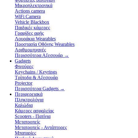
Μικροηλεκτρονικά
Actions camera
WiFi Camera
Vehicle Blackbox
Παιδικές κάμερες
Γραφίδες αφής
Λουράκια Wearables
Προστασία Οθόνης Wearables
Αριθμομηχανές
Περισσότερα Αξεσουάρ
→
Gadgets
Φιγούρες
Keychains / Keyrings
Τρίποδα & Αξεσουάρ
Projector
Περισσότερα Gadgets
→
Περιφερειακά
Πληκτρολόγια
Καλώδια
Κάμερες ασφαλείας
Scooters - Πατίνια
Μετατροπείς
Μετατροπείς - Αντάπτορες
Μπαταρίες