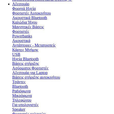
Αξεσουάρ
Φορητά Ηχεία
Φορτιστές Αυτοκινήτου
Ακουστικά Bluetooth
Καλώδια Ήχου
Μαγνητικές Βάσεις
Φορτιστές
Powerbanks
Ακουστικά
Αντάπτορες - Μετατροπείς
Κάρτες Μνήμης
USB
Ηχεία Bluetooth
Βάσεις στήριξης
Ασύρματοι Φορτιστές
Αξεσουάρ για Laptop
Βάσεις στήριξης αυτοκινήτου
Τσάντες
Bluetooth
Ραδιόφωνα
Μικρόφωνα
Τηλεφώνου
Για υπολογιστές
Speaker
Φορτιστές ρολογιών