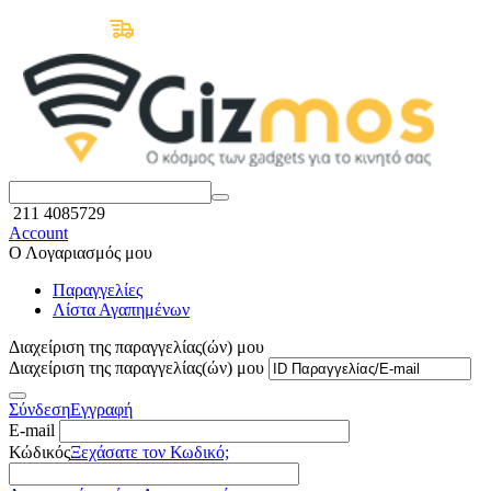
Δωρεάν Μεταφορικά άνω των 50€
211 4085729
Account
Ο Λογαριασμός μου
Παραγγελίες
Λίστα Αγαπημένων
Διαχείριση της παραγγελίας(ών) μου
Διαχείριση της παραγγελίας(ών) μου
Σύνδεση
Εγγραφή
E-mail
Κώδικός
Ξεχάσατε τον Κωδικό;