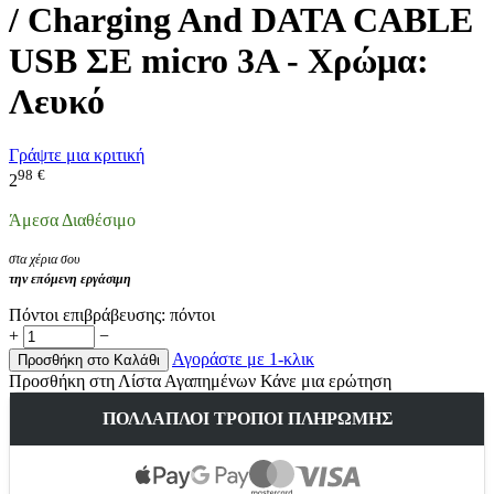
/ Charging And DATA CABLE
USB ΣΕ micro 3A - Χρώμα:
Λευκό
Γράψτε μια κριτική
98
€
2
Άμεσα Διαθέσιμο
στα χέρια σου
την επόμενη εργάσιμη
Πόντοι επιβράβευσης:
πόντοι
+
−
Αγοράστε με 1-κλικ
Προσθήκη στο Καλάθι
Προσθήκη στη Λίστα Αγαπημένων
Κάνε μια ερώτηση
ΠΟΛΛΑΠΛΟΊ ΤΡΌΠΟΙ ΠΛΗΡΩΜΉΣ