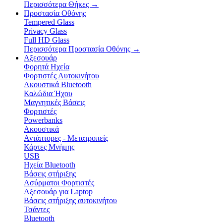
Περισσότερα Θήκες
→
Προστασία Οθόνης
Tempered Glass
Privacy Glass
Full HD Glass
Περισσότερα Προστασία Οθόνης
→
Αξεσουάρ
Φορητά Ηχεία
Φορτιστές Αυτοκινήτου
Ακουστικά Bluetooth
Καλώδια Ήχου
Μαγνητικές Βάσεις
Φορτιστές
Powerbanks
Ακουστικά
Αντάπτορες - Μετατροπείς
Κάρτες Μνήμης
USB
Ηχεία Bluetooth
Βάσεις στήριξης
Ασύρματοι Φορτιστές
Αξεσουάρ για Laptop
Βάσεις στήριξης αυτοκινήτου
Τσάντες
Bluetooth