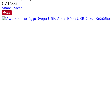
GZ14382
Share
Tweet