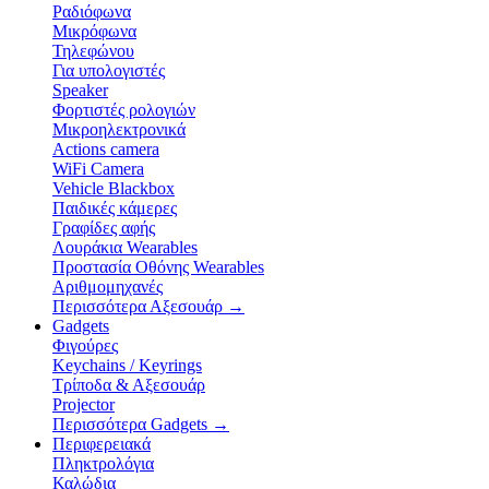
Ραδιόφωνα
Μικρόφωνα
Τηλεφώνου
Για υπολογιστές
Speaker
Φορτιστές ρολογιών
Μικροηλεκτρονικά
Actions camera
WiFi Camera
Vehicle Blackbox
Παιδικές κάμερες
Γραφίδες αφής
Λουράκια Wearables
Προστασία Οθόνης Wearables
Αριθμομηχανές
Περισσότερα Αξεσουάρ
→
Gadgets
Φιγούρες
Keychains / Keyrings
Τρίποδα & Αξεσουάρ
Projector
Περισσότερα Gadgets
→
Περιφερειακά
Πληκτρολόγια
Καλώδια