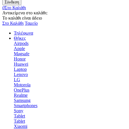
Σύνδεση
0
Στο Καλάθι
Αντικείμενα στο καλάθι:
Το καλάθι είναι άδειο
Στο Καλάθι
Ταμείο
Τηλέφωνα
Θήκες
Airpods
Apple
Magsafe
Honor
Huawei
Laptop
Lenovo
LG
Motorola
OnePlus
Realme
Samsung
Smartphones
Sony
Tablet
Tablet
Xiaomi