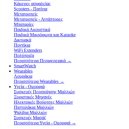
Κάμερες ασφαλείας
Scooters - Πατίνια
Μετατροπείς
Μετατροπείς - Αντάπτορες
Μπαταρίες
Παιδικά Ακουστικά
Παιδικά Μικρόφωνα και Karaoke
Δικτυακά
Ποντίκια
WiFi Extenders
Πολύπριζα
Περισσότερα Περιφερειακά
→
SmartWatch
Wearables
Λουράκια
Περισσότερα Wearables
→
Υγεία - Ομορφιά
Συσκευές Περιποίησης Μαλλιών
Ξυριστικές Μηχανές
Ηλεκτρικές Βούρτσες Μαλλιών
Πιστολάκια Μαλλιών
Ψαλίδια Μαλλιών
Συσκευές Μασάζ
Περισσότερα Υγεία - Ομορφιά
→