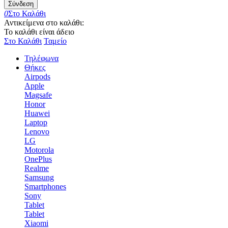
Σύνδεση
0
Στο Καλάθι
Αντικείμενα στο καλάθι:
Το καλάθι είναι άδειο
Στο Καλάθι
Ταμείο
Τηλέφωνα
Θήκες
Airpods
Apple
Magsafe
Honor
Huawei
Laptop
Lenovo
LG
Motorola
OnePlus
Realme
Samsung
Smartphones
Sony
Tablet
Tablet
Xiaomi