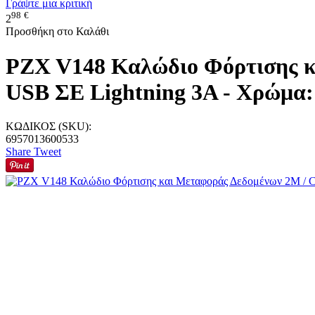
Γράψτε μια κριτική
98
€
2
Προσθήκη στο Καλάθι
PZX V148 Καλώδιο Φόρτισης 
USB ΣΕ Lightning 3A - Χρώμα:
ΚΩΔΙΚΟΣ (SKU):
6957013600533
Share
Tweet