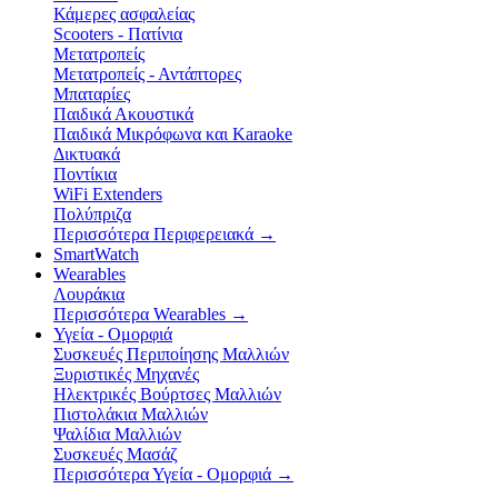
Κάμερες ασφαλείας
Scooters - Πατίνια
Μετατροπείς
Μετατροπείς - Αντάπτορες
Μπαταρίες
Παιδικά Ακουστικά
Παιδικά Μικρόφωνα και Karaoke
Δικτυακά
Ποντίκια
WiFi Extenders
Πολύπριζα
Περισσότερα Περιφερειακά
→
SmartWatch
Wearables
Λουράκια
Περισσότερα Wearables
→
Υγεία - Ομορφιά
Συσκευές Περιποίησης Μαλλιών
Ξυριστικές Μηχανές
Ηλεκτρικές Βούρτσες Μαλλιών
Πιστολάκια Μαλλιών
Ψαλίδια Μαλλιών
Συσκευές Μασάζ
Περισσότερα Υγεία - Ομορφιά
→