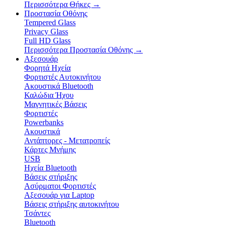
Περισσότερα Θήκες
→
Προστασία Οθόνης
Tempered Glass
Privacy Glass
Full HD Glass
Περισσότερα Προστασία Οθόνης
→
Αξεσουάρ
Φορητά Ηχεία
Φορτιστές Αυτοκινήτου
Ακουστικά Bluetooth
Καλώδια Ήχου
Μαγνητικές Βάσεις
Φορτιστές
Powerbanks
Ακουστικά
Αντάπτορες - Μετατροπείς
Κάρτες Μνήμης
USB
Ηχεία Bluetooth
Βάσεις στήριξης
Ασύρματοι Φορτιστές
Αξεσουάρ για Laptop
Βάσεις στήριξης αυτοκινήτου
Τσάντες
Bluetooth