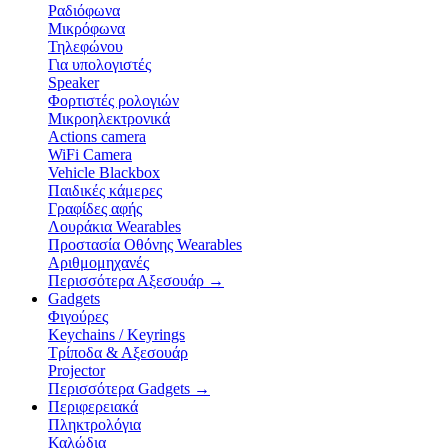
Ραδιόφωνα
Μικρόφωνα
Τηλεφώνου
Για υπολογιστές
Speaker
Φορτιστές ρολογιών
Μικροηλεκτρονικά
Actions camera
WiFi Camera
Vehicle Blackbox
Παιδικές κάμερες
Γραφίδες αφής
Λουράκια Wearables
Προστασία Οθόνης Wearables
Αριθμομηχανές
Περισσότερα Αξεσουάρ
→
Gadgets
Φιγούρες
Keychains / Keyrings
Τρίποδα & Αξεσουάρ
Projector
Περισσότερα Gadgets
→
Περιφερειακά
Πληκτρολόγια
Καλώδια