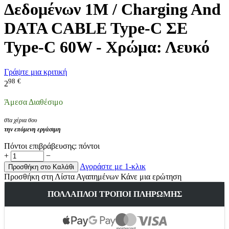
Δεδομένων 1M / Charging And
DATA CABLE Type-C ΣΕ
Type-C 60W - Χρώμα: Λευκό
Γράψτε μια κριτική
98
€
2
Άμεσα Διαθέσιμο
στα χέρια σου
την επόμενη εργάσιμη
Πόντοι επιβράβευσης:
πόντοι
+
−
Αγοράστε με 1-κλικ
Προσθήκη στο Καλάθι
Προσθήκη στη Λίστα Αγαπημένων
Κάνε μια ερώτηση
ΠΟΛΛΑΠΛΟΊ ΤΡΌΠΟΙ ΠΛΗΡΩΜΉΣ