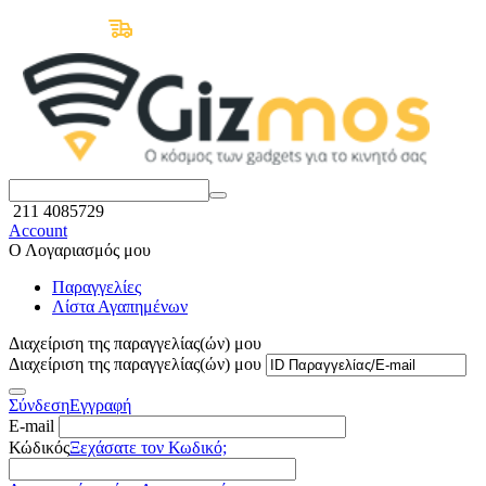
Δωρεάν Μεταφορικά άνω των 50€
211 4085729
Account
Ο Λογαριασμός μου
Παραγγελίες
Λίστα Αγαπημένων
Διαχείριση της παραγγελίας(ών) μου
Διαχείριση της παραγγελίας(ών) μου
Σύνδεση
Εγγραφή
E-mail
Κώδικός
Ξεχάσατε τον Κωδικό;