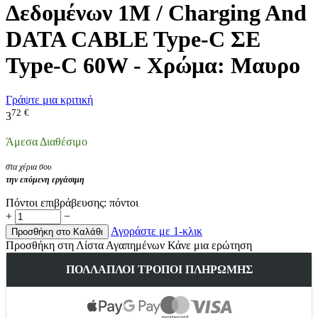
Δεδομένων 1M / Charging And
DATA CABLE Type-C ΣΕ
Type-C 60W - Χρώμα: Μαυρο
Γράψτε μια κριτική
72
€
3
Άμεσα Διαθέσιμο
στα χέρια σου
την επόμενη εργάσιμη
Πόντοι επιβράβευσης:
πόντοι
+
−
Αγοράστε με 1-κλικ
Προσθήκη στο Καλάθι
Προσθήκη στη Λίστα Αγαπημένων
Κάνε μια ερώτηση
ΠΟΛΛΑΠΛΟΊ ΤΡΌΠΟΙ ΠΛΗΡΩΜΉΣ