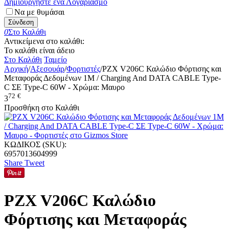
Δημιουργήστε ένα Λογαριασμό
Να με θυμάσαι
Σύνδεση
0
Στο Καλάθι
Αντικείμενα στο καλάθι:
Το καλάθι είναι άδειο
Στο Καλάθι
Ταμείο
Αρχική
/
Αξεσουάρ
/
Φορτιστές
/
PZX V206C Καλώδιο Φόρτισης και
Μεταφοράς Δεδομένων 1M / Charging And DATA CABLE Type-
C ΣΕ Type-C 60W - Χρώμα: Μαυρο
72
€
3
Προσθήκη στο Καλάθι
ΚΩΔΙΚΟΣ (SKU):
6957013604999
Share
Tweet
PZX V206C Καλώδιο
Φόρτισης και Μεταφοράς