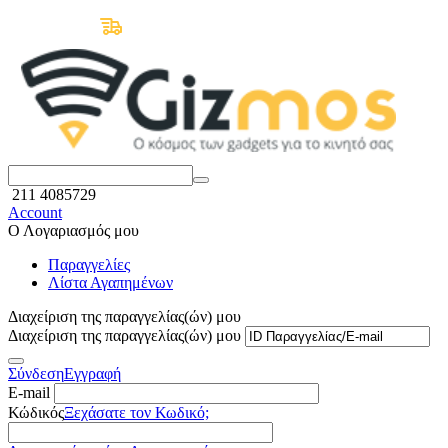
Δωρεάν Μεταφορικά άνω των 50€
211 4085729
Account
Ο Λογαριασμός μου
Παραγγελίες
Λίστα Αγαπημένων
Διαχείριση της παραγγελίας(ών) μου
Διαχείριση της παραγγελίας(ών) μου
Σύνδεση
Εγγραφή
E-mail
Κώδικός
Ξεχάσατε τον Κωδικό;