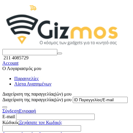
Δωρεάν Μεταφορικά άνω των 50€
211 4085729
Account
Ο Λογαριασμός μου
Παραγγελίες
Λίστα Αγαπημένων
Διαχείριση της παραγγελίας(ών) μου
Διαχείριση της παραγγελίας(ών) μου
Σύνδεση
Εγγραφή
E-mail
Κώδικός
Ξεχάσατε τον Κωδικό;