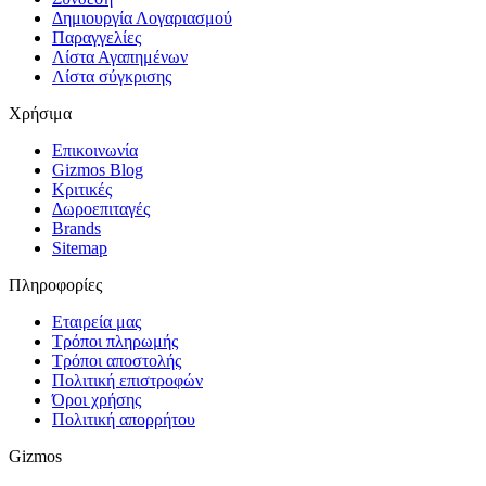
Δημιουργία Λογαριασμού
Παραγγελίες
Λίστα Αγαπημένων
Λίστα σύγκρισης
Χρήσιμα
Επικοινωνία
Gizmos Blog
Κριτικές
Δωροεπιταγές
Brands
Sitemap
Πληροφορίες
Εταιρεία μας
Τρόποι πληρωμής
Τρόποι αποστολής
Πολιτική επιστροφών
Όροι χρήσης
Πολιτική απορρήτου
Gizmos