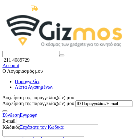
Δωρεάν Μεταφορικά άνω των 50€
211 4085729
Account
Ο Λογαριασμός μου
Παραγγελίες
Λίστα Αγαπημένων
Διαχείριση της παραγγελίας(ών) μου
Διαχείριση της παραγγελίας(ών) μου
Σύνδεση
Εγγραφή
E-mail
Κώδικός
Ξεχάσατε τον Κωδικό;