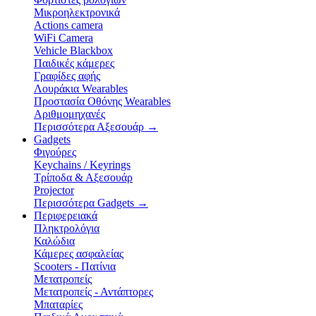
Μικροηλεκτρονικά
Actions camera
WiFi Camera
Vehicle Blackbox
Παιδικές κάμερες
Γραφίδες αφής
Λουράκια Wearables
Προστασία Οθόνης Wearables
Αριθμομηχανές
Περισσότερα Αξεσουάρ
→
Gadgets
Φιγούρες
Keychains / Keyrings
Τρίποδα & Αξεσουάρ
Projector
Περισσότερα Gadgets
→
Περιφερειακά
Πληκτρολόγια
Καλώδια
Κάμερες ασφαλείας
Scooters - Πατίνια
Μετατροπείς
Μετατροπείς - Αντάπτορες
Μπαταρίες