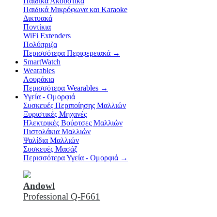
Παιδικά Ακουστικά
Παιδικά Μικρόφωνα και Karaoke
Δικτυακά
Ποντίκια
WiFi Extenders
Πολύπριζα
Περισσότερα Περιφερειακά
→
SmartWatch
Wearables
Λουράκια
Περισσότερα Wearables
→
Υγεία - Ομορφιά
Συσκευές Περιποίησης Μαλλιών
Ξυριστικές Μηχανές
Ηλεκτρικές Βούρτσες Μαλλιών
Πιστολάκια Μαλλιών
Ψαλίδια Μαλλιών
Συσκευές Μασάζ
Περισσότερα Υγεία - Ομορφιά
→
Andowl
Professional Q-F661