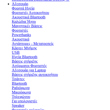
Αξεσουάρ
Φορητά Ηχεία
Φορτιστές Αυτοκινήτου
Ακουστικά Bluetooth
Καλώδια Ήχου
Μαγνητικές Βάσεις
Φορτιστές
Powerbanks
Ακουστικά
Αντάπτορες - Μετατροπείς
Κάρτες Μνήμης
USB
Ηχεία Bluetooth
Βάσεις στήριξης
Ασύρματοι Φορτιστές
Αξεσουάρ για Laptop
Βάσεις στήριξης αυτοκινήτου
Τσάντες
Bluetooth
Ραδιόφωνα
Μικρόφωνα
Τηλεφώνου
Για υπολογιστές
Speaker
Φορτιστές ρολογιών