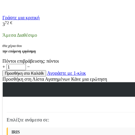
Γράψτε μια κριτική
72
€
3
Άμεσα Διαθέσιμο
στα χέρια σου
την επόμενη εργάσιμη
Πόντοι επιβράβευσης:
πόντοι
+
−
Αγοράστε με 1-κλικ
Προσθήκη στο Καλάθι
Προσθήκη στη Λίστα Αγαπημένων
Κάνε μια ερώτηση
Επιλέξτε ανάμεσα σε:
IRIS