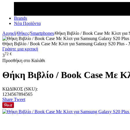
Brands
Νέα Προϊόντα
Αρχική
/
Θήκες
/
Smartphones
/
Θήκη Βιβλίο / Book Case Με Κλιπ για
Θήκη Βιβλίο / Book Case Με Κλιπ για Samsung Galaxy S20 Plus 
Γράψτε μια κριτική
72
€
3
Προσθήκη στο Καλάθι
Θήκη Βιβλίο / Book Case Με Κ
ΚΩΔΙΚΟΣ (SKU):
1234567894565
Share
Tweet