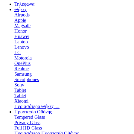
Τηλέφωνα
Θήκες
Airpods
Apple
Magsafe
Honor
Huawei
Laptop
Lenovo
LG
Motorola
OnePlus
Realme
Samsung
Smartphones
Sony
Tablet
Tablet
Xiaomi
Περισσότερα Θήκες
→
Προστασία Οθόνης
Tempered Glass
Privacy Glass
Full HD Glass
Περισσότερα Προστασία Οθόνης
→