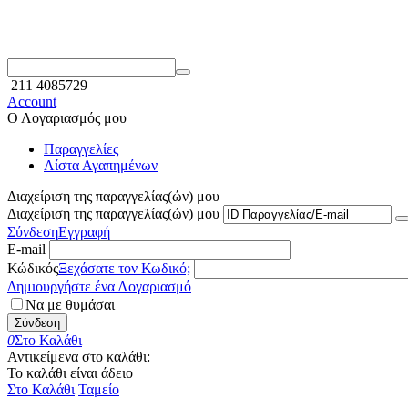
211 4085729
Account
Ο Λογαριασμός μου
Παραγγελίες
Λίστα Αγαπημένων
Διαχείριση της παραγγελίας(ών) μου
Διαχείριση της παραγγελίας(ών) μου
Σύνδεση
Εγγραφή
E-mail
Κώδικός
Ξεχάσατε τον Κωδικό;
Δημιουργήστε ένα Λογαριασμό
Να με θυμάσαι
Σύνδεση
0
Στο Καλάθι
Αντικείμενα στο καλάθι:
Το καλάθι είναι άδειο
Στο Καλάθι
Ταμείο