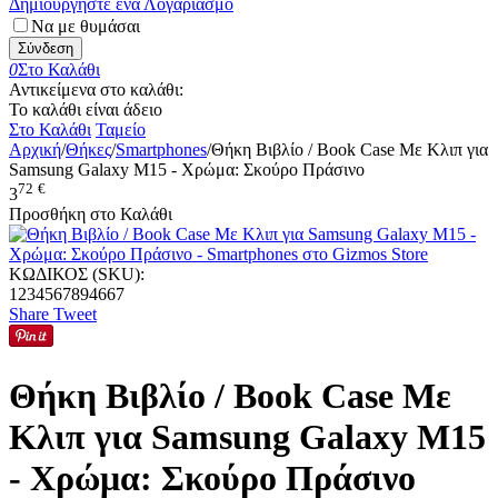
Δημιουργήστε ένα Λογαριασμό
Να με θυμάσαι
Σύνδεση
0
Στο Καλάθι
Αντικείμενα στο καλάθι:
Το καλάθι είναι άδειο
Στο Καλάθι
Ταμείο
Αρχική
/
Θήκες
/
Smartphones
/
Θήκη Βιβλίο / Book Case Με Κλιπ για
Samsung Galaxy M15 - Χρώμα: Σκούρο Πράσινο
72
€
3
Προσθήκη στο Καλάθι
ΚΩΔΙΚΟΣ (SKU):
1234567894667
Share
Tweet
Θήκη Βιβλίο / Book Case Με
Κλιπ για Samsung Galaxy M15
- Χρώμα: Σκούρο Πράσινο