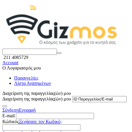
Δωρεάν Μεταφορικά άνω των 50€
211 4085729
Account
Ο Λογαριασμός μου
Παραγγελίες
Λίστα Αγαπημένων
Διαχείριση της παραγγελίας(ών) μου
Διαχείριση της παραγγελίας(ών) μου
Σύνδεση
Εγγραφή
E-mail
Κώδικός
Ξεχάσατε τον Κωδικό;