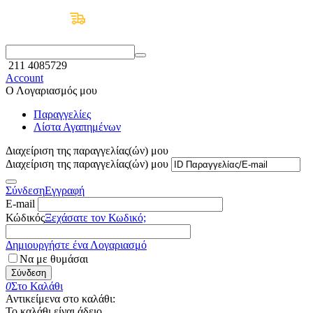
Δωρεάν Μεταφορικά άνω των 50€
211 4085729
Account
Ο Λογαριασμός μου
Παραγγελίες
Λίστα Αγαπημένων
Διαχείριση της παραγγελίας(ών) μου
Διαχείριση της παραγγελίας(ών) μου
Σύνδεση
Εγγραφή
E-mail
Κώδικός
Ξεχάσατε τον Κωδικό;
Δημιουργήστε ένα Λογαριασμό
Να με θυμάσαι
Σύνδεση
0
Στο Καλάθι
Αντικείμενα στο καλάθι:
Το καλάθι είναι άδειο