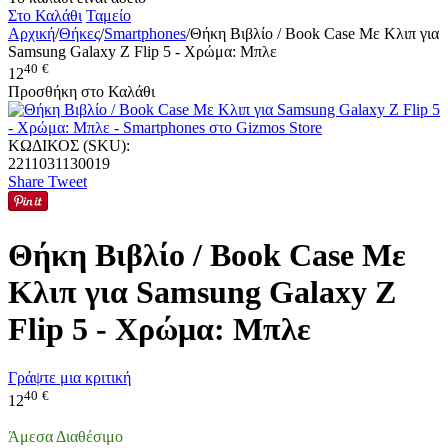
Στο Καλάθι
Ταμείο
Αρχική
/
Θήκες
/
Smartphones
/
Θήκη Βιβλίο / Book Case Με Κλιπ για
Samsung Galaxy Z Flip 5 - Χρώμα: Μπλε
40
€
12
Προσθήκη στο Καλάθι
ΚΩΔΙΚΟΣ (SKU):
2211031130019
Share
Tweet
Θήκη Βιβλίο / Book Case Με
Κλιπ για Samsung Galaxy Z
Flip 5 - Χρώμα: Μπλε
Γράψτε μια κριτική
40
€
12
Άμεσα Διαθέσιμο