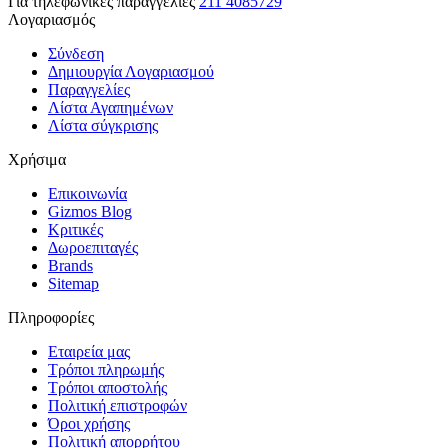
Για τηλεφωνικές παραγγελίες
211 4085729
Λογαριασμός
Σύνδεση
Δημιουργία Λογαριασμού
Παραγγελίες
Λίστα Αγαπημένων
Λίστα σύγκρισης
Χρήσιμα
Επικοινωνία
Gizmos Blog
Κριτικές
Δωροεπιταγές
Brands
Sitemap
Πληροφορίες
Εταιρεία μας
Τρόποι πληρωμής
Τρόποι αποστολής
Πολιτική επιστροφών
Όροι χρήσης
Πολιτική απορρήτου