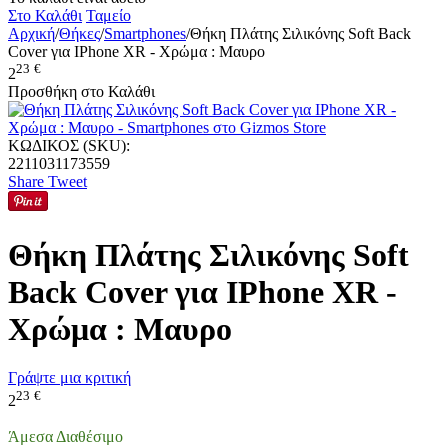
Στο Καλάθι
Ταμείο
Αρχική
/
Θήκες
/
Smartphones
/
Θήκη Πλάτης Σιλικόνης Soft Back
Cover για IPhone XR - Χρώμα : Μαυρο
23
€
2
Προσθήκη στο Καλάθι
ΚΩΔΙΚΟΣ (SKU):
2211031173559
Share
Tweet
Θήκη Πλάτης Σιλικόνης Soft
Back Cover για IPhone XR -
Χρώμα : Μαυρο
Γράψτε μια κριτική
23
€
2
Άμεσα Διαθέσιμο