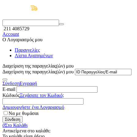
Δωρεάν Μεταφορικά άνω των 50€
211 4085729
Account
Ο Λογαριασμός μου
Παραγγελίες
Λίστα Αγαπημένων
Διαχείριση της παραγγελίας(ών) μου
Διαχείριση της παραγγελίας(ών) μου
Σύνδεση
Εγγραφή
E-mail
Κώδικός
Ξεχάσατε τον Κωδικό;
Δημιουργήστε ένα Λογαριασμό
Να με θυμάσαι
Σύνδεση
0
Στο Καλάθι
Αντικείμενα στο καλάθι:
Το καλάθι είναι άδειο