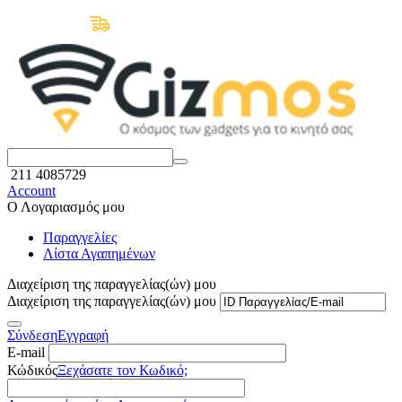
Δωρεάν Μεταφορικά άνω των 50€
211 4085729
Account
Ο Λογαριασμός μου
Παραγγελίες
Λίστα Αγαπημένων
Διαχείριση της παραγγελίας(ών) μου
Διαχείριση της παραγγελίας(ών) μου
Σύνδεση
Εγγραφή
E-mail
Κώδικός
Ξεχάσατε τον Κωδικό;