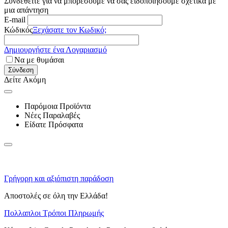
Συνδεθείτε για να μπορέσουμε να σας ειδοποιήσουμε σχετικά με
μια απάντηση
E-mail
Κώδικός
Ξεχάσατε τον Κωδικό;
Δημιουργήστε ένα Λογαριασμό
Να με θυμάσαι
Σύνδεση
Δείτε Ακόμη
Παρόμοια Προϊόντα
Νέες Παραλαβές
Είδατε Πρόσφατα
Γρήγορη και αξιόπιστη παράδοση
Αποστολές σε όλη την Ελλάδα!
Πολλαπλοι Τρόποι Πληρωμής