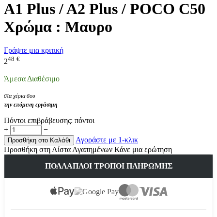
A1 Plus / A2 Plus / POCO C50
Χρώμα : Μαυρο
Γράψτε μια κριτική
48
€
2
Άμεσα Διαθέσιμο
στα χέρια σου
την επόμενη εργάσιμη
Πόντοι επιβράβευσης:
πόντοι
+
−
Αγοράστε με 1-κλικ
Προσθήκη στο Καλάθι
Προσθήκη στη Λίστα Αγαπημένων
Κάνε μια ερώτηση
ΠΟΛΛΑΠΛΟΊ ΤΡΌΠΟΙ ΠΛΗΡΩΜΉΣ