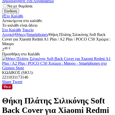
Δημιουργήστε ένα Λογαριασμό
Να με θυμάσαι
Σύνδεση
0
Στο Καλάθι
Αντικείμενα στο καλάθι:
Το καλάθι είναι άδειο
Στο Καλάθι
Ταμείο
Αρχική
/
Θήκες
/
Smartphones
/
Θήκη Πλάτης Σιλικόνης Soft Back
Cover για Xiaomi Redmi A1 Plus / A2 Plus / POCO C50 Χρώμα :
Μαυρο
48
€
2
Προσθήκη στο Καλάθι
ΚΩΔΙΚΟΣ (SKU):
2211031173146
Share
Tweet
Θήκη Πλάτης Σιλικόνης Soft
Back Cover για Xiaomi Redmi