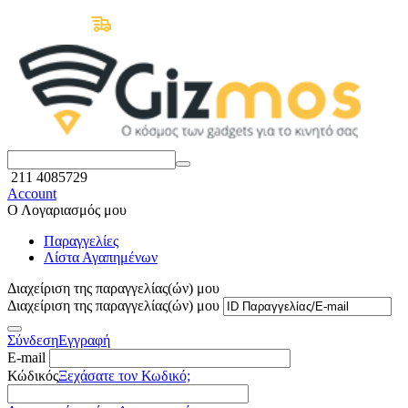
Δωρεάν Μεταφορικά άνω των 50€
211 4085729
Account
Ο Λογαριασμός μου
Παραγγελίες
Λίστα Αγαπημένων
Διαχείριση της παραγγελίας(ών) μου
Διαχείριση της παραγγελίας(ών) μου
Σύνδεση
Εγγραφή
E-mail
Κώδικός
Ξεχάσατε τον Κωδικό;