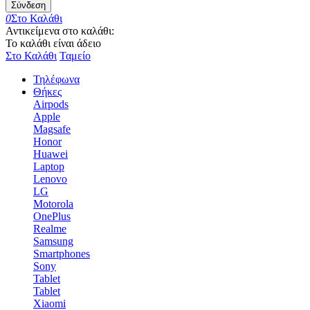
Σύνδεση
0
Στο Καλάθι
Αντικείμενα στο καλάθι:
Το καλάθι είναι άδειο
Στο Καλάθι
Ταμείο
Τηλέφωνα
Θήκες
Airpods
Apple
Magsafe
Honor
Huawei
Laptop
Lenovo
LG
Motorola
OnePlus
Realme
Samsung
Smartphones
Sony
Tablet
Tablet
Xiaomi