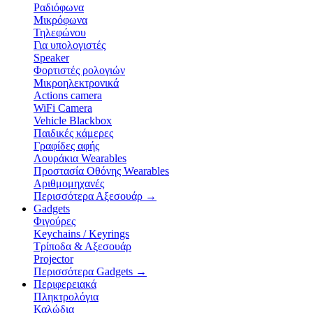
Ραδιόφωνα
Μικρόφωνα
Τηλεφώνου
Για υπολογιστές
Speaker
Φορτιστές ρολογιών
Μικροηλεκτρονικά
Actions camera
WiFi Camera
Vehicle Blackbox
Παιδικές κάμερες
Γραφίδες αφής
Λουράκια Wearables
Προστασία Οθόνης Wearables
Αριθμομηχανές
Περισσότερα Αξεσουάρ
→
Gadgets
Φιγούρες
Keychains / Keyrings
Τρίποδα & Αξεσουάρ
Projector
Περισσότερα Gadgets
→
Περιφερειακά
Πληκτρολόγια
Καλώδια