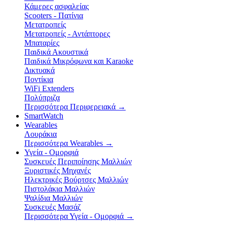
Κάμερες ασφαλείας
Scooters - Πατίνια
Μετατροπείς
Μετατροπείς - Αντάπτορες
Μπαταρίες
Παιδικά Ακουστικά
Παιδικά Μικρόφωνα και Karaoke
Δικτυακά
Ποντίκια
WiFi Extenders
Πολύπριζα
Περισσότερα Περιφερειακά
→
SmartWatch
Wearables
Λουράκια
Περισσότερα Wearables
→
Υγεία - Ομορφιά
Συσκευές Περιποίησης Μαλλιών
Ξυριστικές Μηχανές
Ηλεκτρικές Βούρτσες Μαλλιών
Πιστολάκια Μαλλιών
Ψαλίδια Μαλλιών
Συσκευές Μασάζ
Περισσότερα Υγεία - Ομορφιά
→