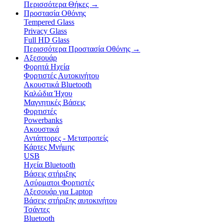
Περισσότερα Θήκες
→
Προστασία Οθόνης
Tempered Glass
Privacy Glass
Full HD Glass
Περισσότερα Προστασία Οθόνης
→
Αξεσουάρ
Φορητά Ηχεία
Φορτιστές Αυτοκινήτου
Ακουστικά Bluetooth
Καλώδια Ήχου
Μαγνητικές Βάσεις
Φορτιστές
Powerbanks
Ακουστικά
Αντάπτορες - Μετατροπείς
Κάρτες Μνήμης
USB
Ηχεία Bluetooth
Βάσεις στήριξης
Ασύρματοι Φορτιστές
Αξεσουάρ για Laptop
Βάσεις στήριξης αυτοκινήτου
Τσάντες
Bluetooth