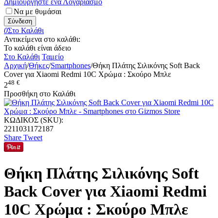
Δημιουργήστε ένα Λογαριασμό
Να με θυμάσαι
Σύνδεση
0
Στο Καλάθι
Αντικείμενα στο καλάθι:
Το καλάθι είναι άδειο
Στο Καλάθι
Ταμείο
Αρχική
/
Θήκες
/
Smartphones
/
Θήκη Πλάτης Σιλικόνης Soft Back
Cover για Xiaomi Redmi 10C Χρώμα : Σκούρο Μπλε
48
€
2
Προσθήκη στο Καλάθι
ΚΩΔΙΚΟΣ (SKU):
2211031172187
Share
Tweet
Θήκη Πλάτης Σιλικόνης Soft
Back Cover για Xiaomi Redmi
10C Χρώμα : Σκούρο Μπλε