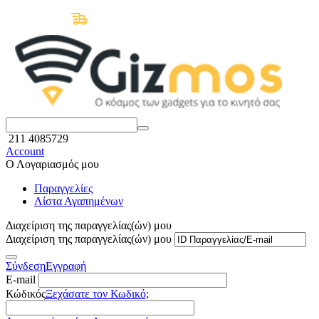
Δωρεάν Μεταφορικά άνω των 50€
211 4085729
Account
Ο Λογαριασμός μου
Παραγγελίες
Λίστα Αγαπημένων
Διαχείριση της παραγγελίας(ών) μου
Διαχείριση της παραγγελίας(ών) μου
Σύνδεση
Εγγραφή
E-mail
Κώδικός
Ξεχάσατε τον Κωδικό;