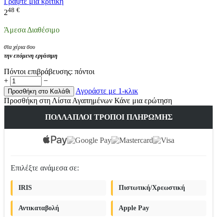
Γράψτε μια κριτική
48
€
2
Άμεσα Διαθέσιμο
στα χέρια σου
την επόμενη εργάσιμη
Πόντοι επιβράβευσης:
πόντοι
+
−
Αγοράστε με 1-κλικ
Προσθήκη στο Καλάθι
Προσθήκη στη Λίστα Αγαπημένων
Κάνε μια ερώτηση
ΠΟΛΛΑΠΛΟΊ ΤΡΌΠΟΙ ΠΛΗΡΩΜΉΣ
Επιλέξτε ανάμεσα σε:
IRIS
Πιστωτική/Χρεωστική
Αντικαταβολή
Apple Pay