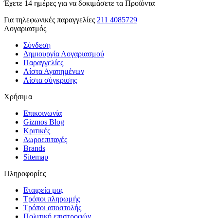
Έχετε 14 ημέρες για να δοκιμάσετε τα Προϊόντα
Για τηλεφωνικές παραγγελίες
211 4085729
Λογαριασμός
Σύνδεση
Δημιουργία Λογαριασμού
Παραγγελίες
Λίστα Αγαπημένων
Λίστα σύγκρισης
Χρήσιμα
Επικοινωνία
Gizmos Blog
Κριτικές
Δωροεπιταγές
Brands
Sitemap
Πληροφορίες
Εταιρεία μας
Τρόποι πληρωμής
Τρόποι αποστολής
Πολιτική επιστροφών