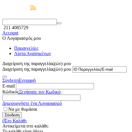
Δωρεάν Μεταφορικά άνω των 50€
211 4085729
Account
Ο Λογαριασμός μου
Παραγγελίες
Λίστα Αγαπημένων
Διαχείριση της παραγγελίας(ών) μου
Διαχείριση της παραγγελίας(ών) μου
Σύνδεση
Εγγραφή
E-mail
Κώδικός
Ξεχάσατε τον Κωδικό;
Δημιουργήστε ένα Λογαριασμό
Να με θυμάσαι
Σύνδεση
0
Στο Καλάθι
Αντικείμενα στο καλάθι:
Το καλάθι είναι άδειο