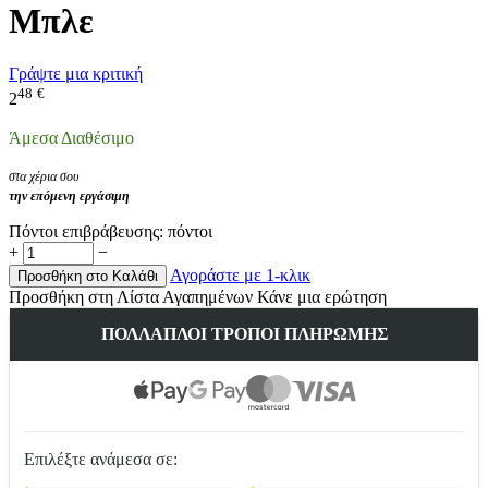
Μπλε
Γράψτε μια κριτική
48
€
2
Άμεσα Διαθέσιμο
στα χέρια σου
την επόμενη εργάσιμη
Πόντοι επιβράβευσης:
πόντοι
+
−
Αγοράστε με 1-κλικ
Προσθήκη στο Καλάθι
Προσθήκη στη Λίστα Αγαπημένων
Κάνε μια ερώτηση
ΠΟΛΛΑΠΛΟΊ ΤΡΌΠΟΙ ΠΛΗΡΩΜΉΣ
Επιλέξτε ανάμεσα σε: