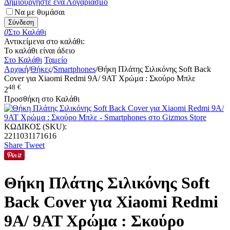
Δημιουργήστε ένα Λογαριασμό
Να με θυμάσαι
Σύνδεση
0
Στο Καλάθι
Αντικείμενα στο καλάθι:
Το καλάθι είναι άδειο
Στο Καλάθι
Ταμείο
Αρχική
/
Θήκες
/
Smartphones
/
Θήκη Πλάτης Σιλικόνης Soft Back
Cover για Xiaomi Redmi 9A/ 9AT Χρώμα : Σκούρο Μπλε
48
€
2
Προσθήκη στο Καλάθι
ΚΩΔΙΚΟΣ (SKU):
2211031171616
Share
Tweet
Θήκη Πλάτης Σιλικόνης Soft
Back Cover για Xiaomi Redmi
9A/ 9AT Χρώμα : Σκούρο