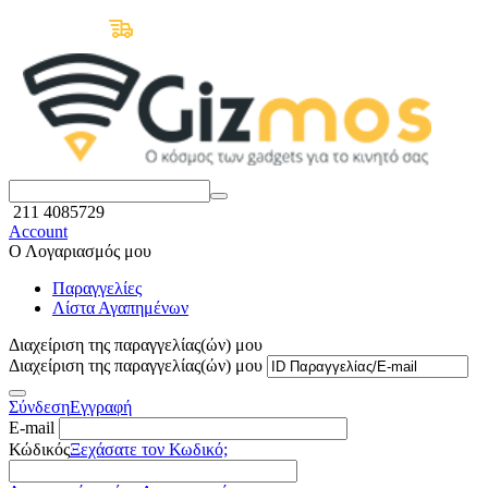
Δωρεάν Μεταφορικά άνω των 50€
211 4085729
Account
Ο Λογαριασμός μου
Παραγγελίες
Λίστα Αγαπημένων
Διαχείριση της παραγγελίας(ών) μου
Διαχείριση της παραγγελίας(ών) μου
Σύνδεση
Εγγραφή
E-mail
Κώδικός
Ξεχάσατε τον Κωδικό;