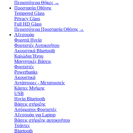
Περισσότερα Θήκες
→
Προστασία Οθόνης
Tempered Glass
Privacy Glass
Full HD Glass
Περισσότερα Προστασία Οθόνης
→
Αξεσουάρ
Φορητά Ηχεία
Φορτιστές Αυτοκινήτου
Ακουστικά Bluetooth
Καλώδια Ήχου
Μαγνητικές Βάσεις
Φορτιστές
Powerbanks
Ακουστικά
Αντάπτορες - Μετατροπείς
Κάρτες Μνήμης
USB
Ηχεία Bluetooth
Βάσεις στήριξης
Ασύρματοι Φορτιστές
Αξεσουάρ για Laptop
Βάσεις στήριξης αυτοκινήτου
Τσάντες
Bluetooth