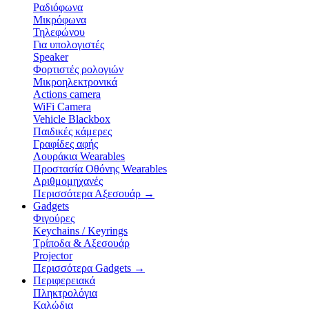
Ραδιόφωνα
Μικρόφωνα
Τηλεφώνου
Για υπολογιστές
Speaker
Φορτιστές ρολογιών
Μικροηλεκτρονικά
Actions camera
WiFi Camera
Vehicle Blackbox
Παιδικές κάμερες
Γραφίδες αφής
Λουράκια Wearables
Προστασία Οθόνης Wearables
Αριθμομηχανές
Περισσότερα Αξεσουάρ
→
Gadgets
Φιγούρες
Keychains / Keyrings
Τρίποδα & Αξεσουάρ
Projector
Περισσότερα Gadgets
→
Περιφερειακά
Πληκτρολόγια
Καλώδια