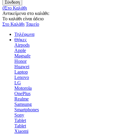
Σύνδεση
0
Στο Καλάθι
Αντικείμενα στο καλάθι:
Το καλάθι είναι άδειο
Στο Καλάθι
Ταμείο
Τηλέφωνα
Θήκες
Airpods
Apple
Magsafe
Honor
Huawei
Laptop
Lenovo
LG
Motorola
OnePlus
Realme
Samsung
Smartphones
Sony
Tablet
Tablet
Xiaomi