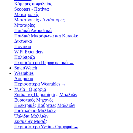
Κάμερες ασφαλείας
Scooters - Πατίνια
Μετατροπείς
Μετατροπείς - Αντάπτορες
Μπαταρίες
Παιδικά Ακουστικά
Παιδικά Μικρόφωνα και Karaoke
Δικτυακά
Ποντίκια
WiFi Extenders
Πολύπριζα
Περισσότερα Περιφερειακά
→
SmartWatch
Wearables
Λουράκια
Περισσότερα Wearables
→
Υγεία - Ομορφιά
Συσκευές Περιποίησης Μαλλιών
Ξυριστικές Μηχανές
Ηλεκτρικές Βούρτσες Μαλλιών
Πιστολάκια Μαλλιών
Ψαλίδια Μαλλιών
Συσκευές Μασάζ
Περισσότερα Υγεία - Ομορφιά
→