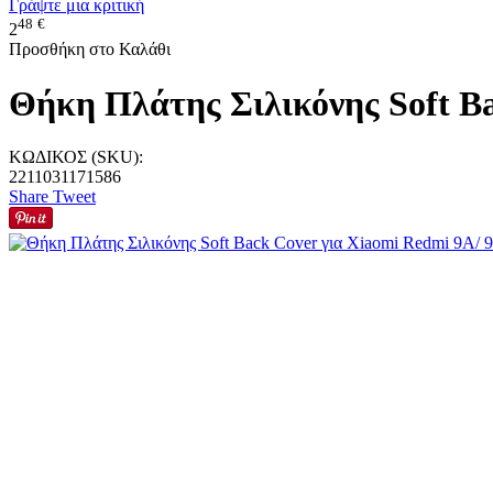
Γράψτε μια κριτική
48
€
2
Προσθήκη στο Καλάθι
Θήκη Πλάτης Σιλικόνης Soft B
ΚΩΔΙΚΟΣ (SKU):
2211031171586
Share
Tweet