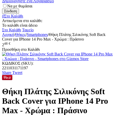
Δημιουργήστε ένα Λογαριασμό
Να με θυμάσαι
Σύνδεση
0
Στο Καλάθι
Αντικείμενα στο καλάθι:
Το καλάθι είναι άδειο
Στο Καλάθι
Ταμείο
Αρχική
/
Θήκες
/
Smartphones
/
Θήκη Πλάτης Σιλικόνης Soft Back
Cover για IPhone 14 Pro Max - Χρώμα : Πράσινο
48
€
2
Προσθήκη στο Καλάθι
ΚΩΔΙΚΟΣ (SKU):
2211031171197
Share
Tweet
Θήκη Πλάτης Σιλικόνης Soft
Back Cover για IPhone 14 Pro
Max - Χρώμα : Πράσινο