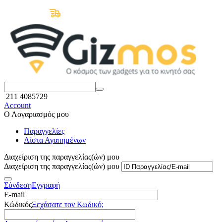
Δωρεάν Μεταφορικά άνω των 50€
211 4085729
Account
Ο Λογαριασμός μου
Παραγγελίες
Λίστα Αγαπημένων
Διαχείριση της παραγγελίας(ών) μου
Διαχείριση της παραγγελίας(ών) μου
Σύνδεση
Εγγραφή
E-mail
Κώδικός
Ξεχάσατε τον Κωδικό;