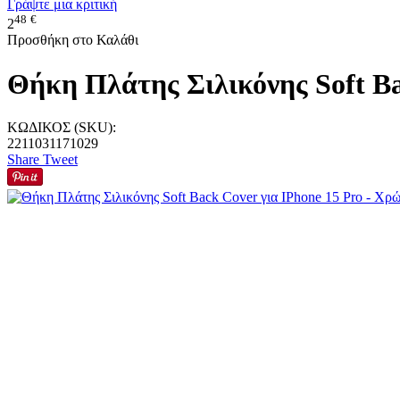
Γράψτε μια κριτική
48
€
2
Προσθήκη στο Καλάθι
Θήκη Πλάτης Σιλικόνης Soft Ba
ΚΩΔΙΚΟΣ (SKU):
2211031171029
Share
Tweet