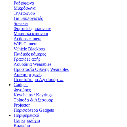
Ραδιόφωνα
Μικρόφωνα
Τηλεφώνου
Για υπολογιστές
Speaker
Φορτιστές ρολογιών
Μικροηλεκτρονικά
Actions camera
WiFi Camera
Vehicle Blackbox
Παιδικές κάμερες
Γραφίδες αφής
Λουράκια Wearables
Προστασία Οθόνης Wearables
Αριθμομηχανές
Περισσότερα Αξεσουάρ
→
Gadgets
Φιγούρες
Keychains / Keyrings
Τρίποδα & Αξεσουάρ
Projector
Περισσότερα Gadgets
→
Περιφερειακά
Πληκτρολόγια
Καλώδια