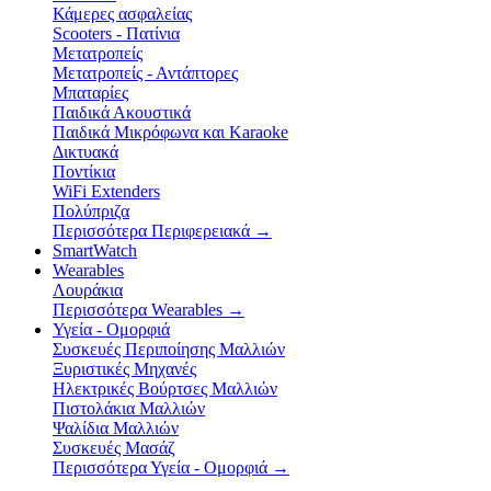
Κάμερες ασφαλείας
Scooters - Πατίνια
Μετατροπείς
Μετατροπείς - Αντάπτορες
Μπαταρίες
Παιδικά Ακουστικά
Παιδικά Μικρόφωνα και Karaoke
Δικτυακά
Ποντίκια
WiFi Extenders
Πολύπριζα
Περισσότερα Περιφερειακά
→
SmartWatch
Wearables
Λουράκια
Περισσότερα Wearables
→
Υγεία - Ομορφιά
Συσκευές Περιποίησης Μαλλιών
Ξυριστικές Μηχανές
Ηλεκτρικές Βούρτσες Μαλλιών
Πιστολάκια Μαλλιών
Ψαλίδια Μαλλιών
Συσκευές Μασάζ
Περισσότερα Υγεία - Ομορφιά
→