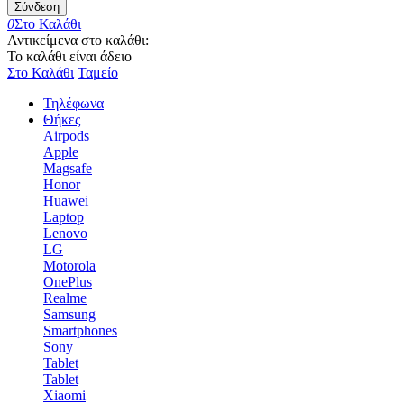
Σύνδεση
0
Στο Καλάθι
Αντικείμενα στο καλάθι:
Το καλάθι είναι άδειο
Στο Καλάθι
Ταμείο
Τηλέφωνα
Θήκες
Airpods
Apple
Magsafe
Honor
Huawei
Laptop
Lenovo
LG
Motorola
OnePlus
Realme
Samsung
Smartphones
Sony
Tablet
Tablet
Xiaomi