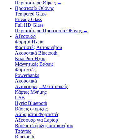
Περισσότερα Θήκες
→
Προστασία Οθόνης
Tempered Glass
Privacy Glass
Full HD Glass
Περισσότερα Προστασία Οθόνης
→
Αξεσουάρ
Φορητά Ηχεία
Φορτιστές Αυτοκινήτου
Ακουστικά Bluetooth
Καλώδια Ήχου
Μαγνητικές Βάσεις
Φορτιστές
Powerbanks
Ακουστικά
Αντάπτορες - Μετατροπείς
Κάρτες Μνήμης
USB
Ηχεία Bluetooth
Βάσεις στήριξης
Ασύρματοι Φορτιστές
Αξεσουάρ για Laptop
Βάσεις στήριξης αυτοκινήτου
Τσάντες
Bluetooth