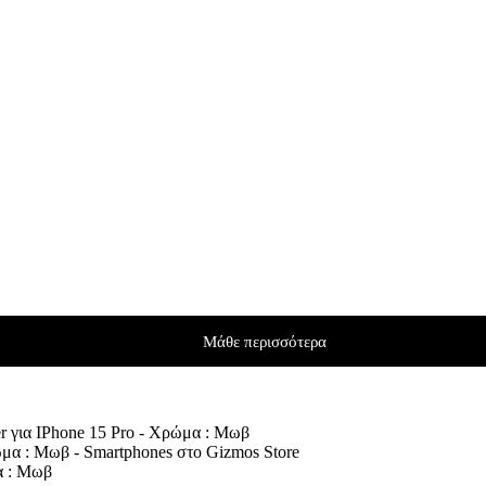
Μάθε περισσότερα
r για IPhone 15 Pro - Χρώμα : Μωβ
α : Μωβ