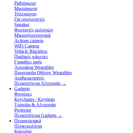
Ραδιόφωνα
Μικρόφωνα
Τηλεφώνου
Για υπολογιστές
Speaker
Φορτιστές ρολογιών
Μικροηλεκτρονικά
Actions camera
WiFi Camera
Vehicle Blackbox
Παιδικές κάμερες
Γραφίδες αφής
Λουράκια Wearables
Προστασία Οθόνης Wearables
Αριθμομηχανές
Περισσότερα Αξεσουάρ
→
Gadgets
Φιγούρες
Keychains / Keyrings
Τρίποδα & Αξεσουάρ
Projector
Περισσότερα Gadgets
→
Περιφερειακά
Πληκτρολόγια
Καλώδια