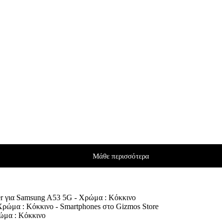
Μάθε περισσότερα
er για Samsung A53 5G - Χρώμα : Κόκκινο
ώμα : Κόκκινο