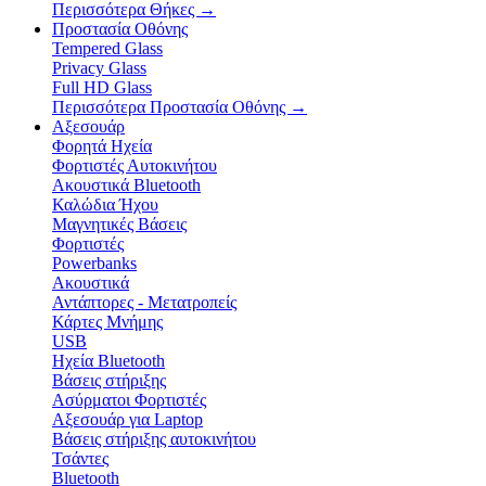
Περισσότερα Θήκες
→
Προστασία Οθόνης
Tempered Glass
Privacy Glass
Full HD Glass
Περισσότερα Προστασία Οθόνης
→
Αξεσουάρ
Φορητά Ηχεία
Φορτιστές Αυτοκινήτου
Ακουστικά Bluetooth
Καλώδια Ήχου
Μαγνητικές Βάσεις
Φορτιστές
Powerbanks
Ακουστικά
Αντάπτορες - Μετατροπείς
Κάρτες Μνήμης
USB
Ηχεία Bluetooth
Βάσεις στήριξης
Ασύρματοι Φορτιστές
Αξεσουάρ για Laptop
Βάσεις στήριξης αυτοκινήτου
Τσάντες
Bluetooth