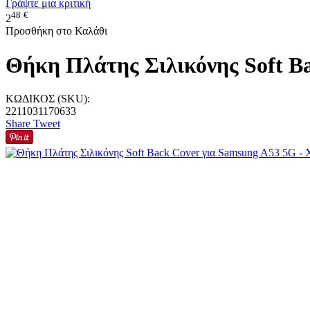
Γράψτε μια κριτική
48
€
2
Προσθήκη στο Καλάθι
Θήκη Πλάτης Σιλικόνης Soft B
ΚΩΔΙΚΟΣ (SKU):
2211031170633
Share
Tweet