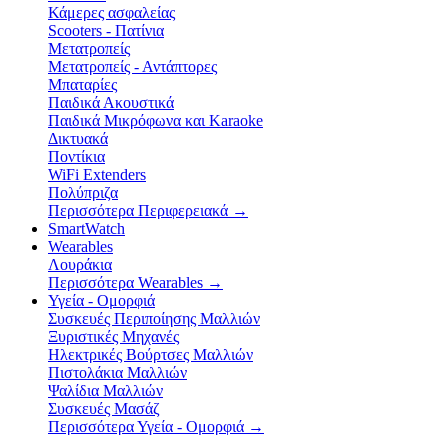
Κάμερες ασφαλείας
Scooters - Πατίνια
Μετατροπείς
Μετατροπείς - Αντάπτορες
Μπαταρίες
Παιδικά Ακουστικά
Παιδικά Μικρόφωνα και Karaoke
Δικτυακά
Ποντίκια
WiFi Extenders
Πολύπριζα
Περισσότερα Περιφερειακά
→
SmartWatch
Wearables
Λουράκια
Περισσότερα Wearables
→
Υγεία - Ομορφιά
Συσκευές Περιποίησης Μαλλιών
Ξυριστικές Μηχανές
Ηλεκτρικές Βούρτσες Μαλλιών
Πιστολάκια Μαλλιών
Ψαλίδια Μαλλιών
Συσκευές Μασάζ
Περισσότερα Υγεία - Ομορφιά
→