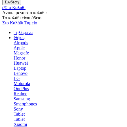
Σύνδεση
0
Στο Καλάθι
Αντικείμενα στο καλάθι:
Το καλάθι είναι άδειο
Στο Καλάθι
Ταμείο
Τηλέφωνα
Θήκες
Airpods
Apple
Magsafe
Honor
Huawei
Laptop
Lenovo
LG
Motorola
OnePlus
Realme
Samsung
Smartphones
Sony
Tablet
Tablet
Xiaomi