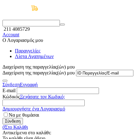
Δωρεάν Μεταφορικά άνω των 50€
211 4085729
Account
Ο Λογαριασμός μου
Παραγγελίες
Λίστα Αγαπημένων
Διαχείριση της παραγγελίας(ών) μου
Διαχείριση της παραγγελίας(ών) μου
Σύνδεση
Εγγραφή
E-mail
Κώδικός
Ξεχάσατε τον Κωδικό;
Δημιουργήστε ένα Λογαριασμό
Να με θυμάσαι
Σύνδεση
0
Στο Καλάθι
Αντικείμενα στο καλάθι:
Το καλάθι είναι άδειο