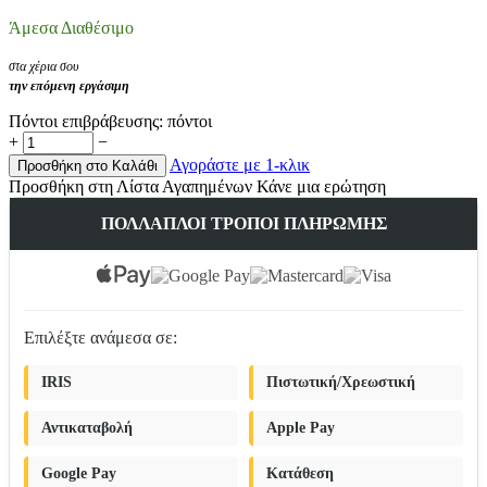
Άμεσα Διαθέσιμο
στα χέρια σου
την επόμενη εργάσιμη
Πόντοι επιβράβευσης:
πόντοι
+
−
Αγοράστε με 1-κλικ
Προσθήκη στο Καλάθι
Προσθήκη στη Λίστα Αγαπημένων
Κάνε μια ερώτηση
ΠΟΛΛΑΠΛΟΊ ΤΡΌΠΟΙ ΠΛΗΡΩΜΉΣ
Επιλέξτε ανάμεσα σε:
IRIS
Πιστωτική/Χρεωστική
Αντικαταβολή
Apple Pay
Google Pay
Κατάθεση