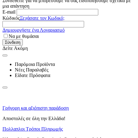
Συνδεθείτε για να μπορέσουμε να σας ειδοποιήσουμε σχετικά με
μια απάντηση
E-mail
Κώδικός
Ξεχάσατε τον Κωδικό;
Δημιουργήστε ένα Λογαριασμό
Να με θυμάσαι
Σύνδεση
Δείτε Ακόμη
Παρόμοια Προϊόντα
Νέες Παραλαβές
Είδατε Πρόσφατα
Γρήγορη και αξιόπιστη παράδοση
Αποστολές σε όλη την Ελλάδα!
Πολλαπλοι Τρόποι Πληρωμής