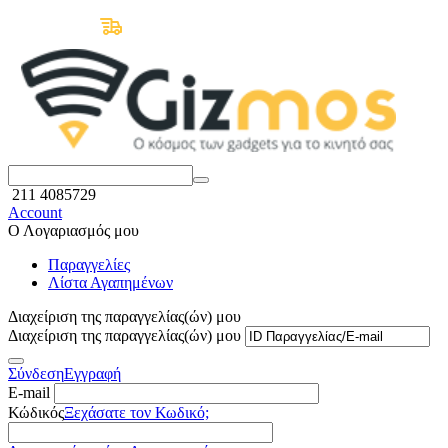
Δωρεάν Μεταφορικά άνω των 50€
211 4085729
Account
Ο Λογαριασμός μου
Παραγγελίες
Λίστα Αγαπημένων
Διαχείριση της παραγγελίας(ών) μου
Διαχείριση της παραγγελίας(ών) μου
Σύνδεση
Εγγραφή
E-mail
Κώδικός
Ξεχάσατε τον Κωδικό;