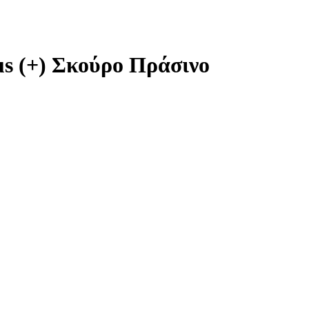
us (+) Σκούρο Πράσινο