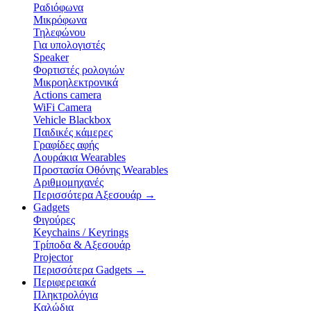
Ραδιόφωνα
Μικρόφωνα
Τηλεφώνου
Για υπολογιστές
Speaker
Φορτιστές ρολογιών
Μικροηλεκτρονικά
Actions camera
WiFi Camera
Vehicle Blackbox
Παιδικές κάμερες
Γραφίδες αφής
Λουράκια Wearables
Προστασία Οθόνης Wearables
Αριθμομηχανές
Περισσότερα Αξεσουάρ
→
Gadgets
Φιγούρες
Keychains / Keyrings
Τρίποδα & Αξεσουάρ
Projector
Περισσότερα Gadgets
→
Περιφερειακά
Πληκτρολόγια
Καλώδια