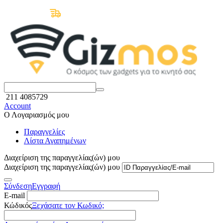
Δωρεάν Μεταφορικά άνω των 50€
211 4085729
Account
Ο Λογαριασμός μου
Παραγγελίες
Λίστα Αγαπημένων
Διαχείριση της παραγγελίας(ών) μου
Διαχείριση της παραγγελίας(ών) μου
Σύνδεση
Εγγραφή
E-mail
Κώδικός
Ξεχάσατε τον Κωδικό;