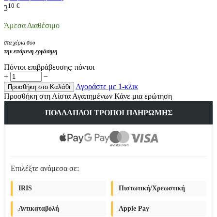
10
€
3
Άμεσα Διαθέσιμο
στα χέρια σου
την επόμενη εργάσιμη
Πόντοι επιβράβευσης:
πόντοι
+
−
Αγοράστε με 1-κλικ
Προσθήκη στο Καλάθι
Προσθήκη στη Λίστα Αγαπημένων
Κάνε μια ερώτηση
ΠΟΛΛΑΠΛΟΊ ΤΡΌΠΟΙ ΠΛΗΡΩΜΉΣ
Επιλέξτε ανάμεσα σε:
IRIS
Πιστωτική/Χρεωστική
Αντικαταβολή
Apple Pay