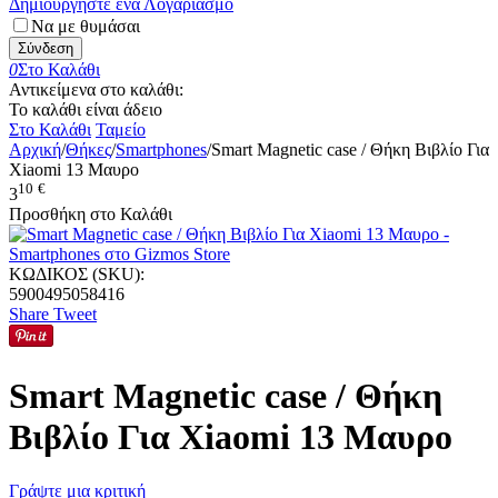
Δημιουργήστε ένα Λογαριασμό
Να με θυμάσαι
Σύνδεση
0
Στο Καλάθι
Αντικείμενα στο καλάθι:
Το καλάθι είναι άδειο
Στο Καλάθι
Ταμείο
Αρχική
/
Θήκες
/
Smartphones
/
Smart Magnetic case / Θήκη Βιβλίο Για
Xiaomi 13 Μαυρο
10
€
3
Προσθήκη στο Καλάθι
ΚΩΔΙΚΟΣ (SKU):
5900495058416
Share
Tweet
Smart Magnetic case / Θήκη
Βιβλίο Για Xiaomi 13 Μαυρο
Γράψτε μια κριτική