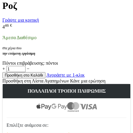
Ροζ
Γράψτε μια κριτική
46
€
4
Άμεσα Διαθέσιμο
στα χέρια σου
την επόμενη εργάσιμη
Πόντοι επιβράβευσης:
πόντοι
+
−
Αγοράστε με 1-κλικ
Προσθήκη στο Καλάθι
Προσθήκη στη Λίστα Αγαπημένων
Κάνε μια ερώτηση
ΠΟΛΛΑΠΛΟΊ ΤΡΌΠΟΙ ΠΛΗΡΩΜΉΣ
Επιλέξτε ανάμεσα σε: