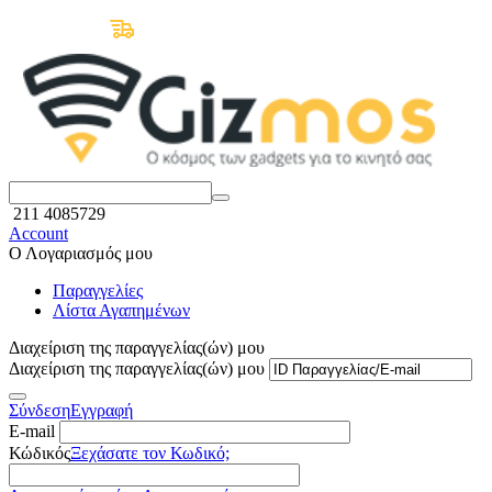
Δωρεάν Μεταφορικά άνω των 50€
211 4085729
Account
Ο Λογαριασμός μου
Παραγγελίες
Λίστα Αγαπημένων
Διαχείριση της παραγγελίας(ών) μου
Διαχείριση της παραγγελίας(ών) μου
Σύνδεση
Εγγραφή
E-mail
Κώδικός
Ξεχάσατε τον Κωδικό;