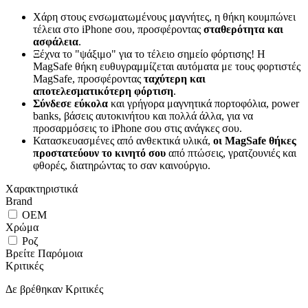
Χάρη στους ενσωματωμένους μαγνήτες, η θήκη κουμπώνει
τέλεια στο iPhone σου, προσφέροντας
σταθερότητα και
ασφάλεια
.
Ξέχνα το "ψάξιμο" για το τέλειο σημείο φόρτισης! Η
MagSafe θήκη ευθυγραμμίζεται αυτόματα με τους φορτιστές
MagSafe, προσφέροντας
ταχύτερη και
αποτελεσματικότερη φόρτιση
.
Σύνδεσε εύκολα
και γρήγορα μαγνητικά πορτοφόλια, power
banks, βάσεις αυτοκινήτου και πολλά άλλα, για να
προσαρμόσεις το iPhone σου στις ανάγκες σου.
Κατασκευασμένες από ανθεκτικά υλικά,
οι MagSafe θήκες
προστατεύουν το κινητό σου
από πτώσεις, γρατζουνιές και
φθορές, διατηρώντας το σαν καινούργιο.
Χαρακτηριστικά
Brand
OEM
Χρώμα
Ροζ
Βρείτε Παρόμοια
Κριτικές
Δε βρέθηκαν Κριτικές