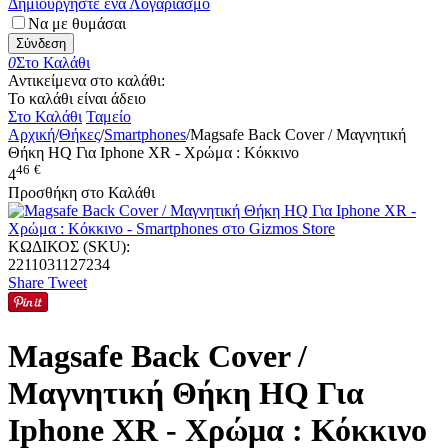
Δημιουργήστε ένα Λογαριασμό
Να με θυμάσαι
Σύνδεση
0
Στο Καλάθι
Αντικείμενα στο καλάθι:
Το καλάθι είναι άδειο
Στο Καλάθι
Ταμείο
Αρχική
/
Θήκες
/
Smartphones
/
Magsafe Back Cover / Μαγνητική
Θήκη HQ Για Iphone XR - Χρώμα : Κόκκινο
46
€
4
Προσθήκη στο Καλάθι
ΚΩΔΙΚΟΣ (SKU):
2211031127234
Share
Tweet
Magsafe Back Cover /
Μαγνητική Θήκη HQ Για
Iphone XR - Χρώμα : Κόκκινο