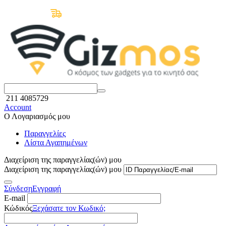
Δωρεάν Μεταφορικά άνω των 50€
211 4085729
Account
Ο Λογαριασμός μου
Παραγγελίες
Λίστα Αγαπημένων
Διαχείριση της παραγγελίας(ών) μου
Διαχείριση της παραγγελίας(ών) μου
Σύνδεση
Εγγραφή
E-mail
Κώδικός
Ξεχάσατε τον Κωδικό;