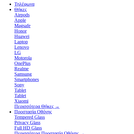
Τηλέφωνα
Θήκες
Airpods
Apple
Magsafe
Honor
Huawei
Laptop
Lenovo
LG
Motorola
OnePlus
Realme
Samsung
Smartphones
Sony
Tablet
Tablet
Xiaomi
Περισσότερα Θήκες
→
Προστασία Οθόνης
Tempered Glass
Privacy Glass
Full HD Glass
Περισσότερα Προστασία Οθόνης
→