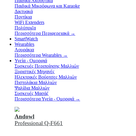
Παιδικά Ακουστικά
Παιδικά Μικρόφωνα και Karaoke
Δικτυακά
Ποντίκια
WiFi Extenders
Πολύπριζα
Περισσότερα Περιφερειακά
→
SmartWatch
Wearables
Λουράκια
Περισσότερα Wearables
→
Υγεία - Ομορφιά
Συσκευές Περιποίησης Μαλλιών
Ξυριστικές Μηχανές
Ηλεκτρικές Βούρτσες Μαλλιών
Πιστολάκια Μαλλιών
Ψαλίδια Μαλλιών
Συσκευές Μασάζ
Περισσότερα Υγεία - Ομορφιά
→
Andowl
Professional Q-F661