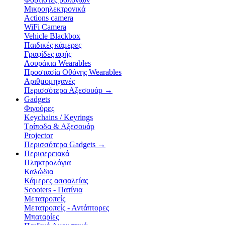
Μικροηλεκτρονικά
Actions camera
WiFi Camera
Vehicle Blackbox
Παιδικές κάμερες
Γραφίδες αφής
Λουράκια Wearables
Προστασία Οθόνης Wearables
Αριθμομηχανές
Περισσότερα Αξεσουάρ
→
Gadgets
Φιγούρες
Keychains / Keyrings
Τρίποδα & Αξεσουάρ
Projector
Περισσότερα Gadgets
→
Περιφερειακά
Πληκτρολόγια
Καλώδια
Κάμερες ασφαλείας
Scooters - Πατίνια
Μετατροπείς
Μετατροπείς - Αντάπτορες
Μπαταρίες