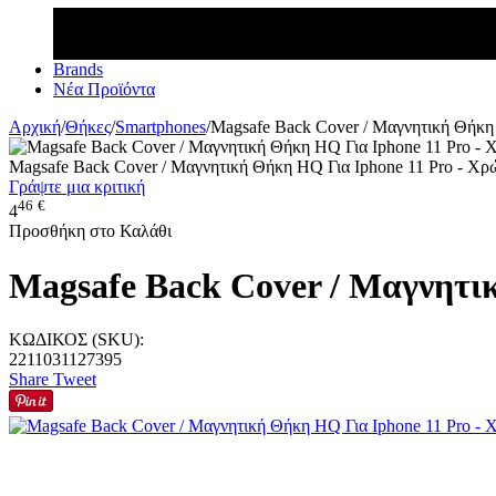
Brands
Νέα Προϊόντα
Αρχική
/
Θήκες
/
Smartphones
/
Magsafe Back Cover / Μαγνητική Θήκη
Magsafe Back Cover / Μαγνητική Θήκη HQ Για Iphone 11 Pro - Χρ
Γράψτε μια κριτική
46
€
4
Προσθήκη στο Καλάθι
Magsafe Back Cover / Μαγνητι
ΚΩΔΙΚΟΣ (SKU):
2211031127395
Share
Tweet