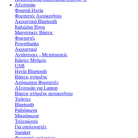
Αξεσουάρ
Φορητά Ηχεία
Φορτιστές Αυτοκινήτου
Ακουστικά Bluetooth
Καλώδια Ήχου
Μαγνητικές Βάσεις
Φορτιστές
Powerbanks
Ακουστικά
Αντάπτορες - Μετατροπείς
Κάρτες Μνήμης
USB
Ηχεία Bluetooth
Βάσεις στήριξης
Ασύρματοι Φορτιστές
Αξεσουάρ για Laptop
Βάσεις στήριξης αυτοκινήτου
Τσάντες
Bluetooth
Ραδιόφωνα
Μικρόφωνα
Τηλεφώνου
Για υπολογιστές
Speaker
Φορτιστές ρολογιών