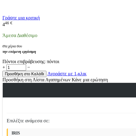
Γράψτε μια κριτική
46
€
4
Άμεσα Διαθέσιμο
στα χέρια σου
την επόμενη εργάσιμη
Πόντοι επιβράβευσης:
πόντοι
+
−
Αγοράστε με 1-κλικ
Προσθήκη στο Καλάθι
Προσθήκη στη Λίστα Αγαπημένων
Κάνε μια ερώτηση
Επιλέξτε ανάμεσα σε:
IRIS