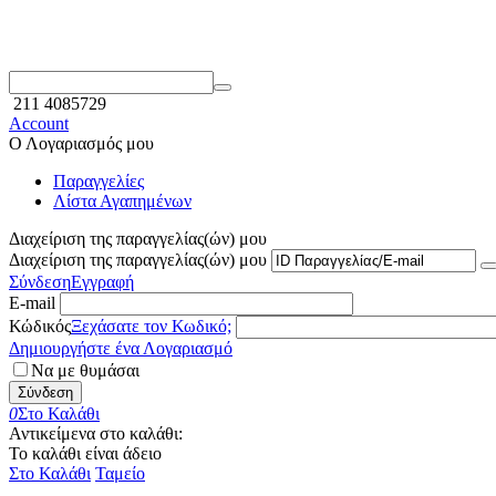
211 4085729
Account
Ο Λογαριασμός μου
Παραγγελίες
Λίστα Αγαπημένων
Διαχείριση της παραγγελίας(ών) μου
Διαχείριση της παραγγελίας(ών) μου
Σύνδεση
Εγγραφή
E-mail
Κώδικός
Ξεχάσατε τον Κωδικό;
Δημιουργήστε ένα Λογαριασμό
Να με θυμάσαι
Σύνδεση
0
Στο Καλάθι
Αντικείμενα στο καλάθι:
Το καλάθι είναι άδειο
Στο Καλάθι
Ταμείο