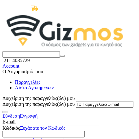
Δωρεάν Μεταφορικά άνω των 50€
211 4085729
Account
Ο Λογαριασμός μου
Παραγγελίες
Λίστα Αγαπημένων
Διαχείριση της παραγγελίας(ών) μου
Διαχείριση της παραγγελίας(ών) μου
Σύνδεση
Εγγραφή
E-mail
Κώδικός
Ξεχάσατε τον Κωδικό;