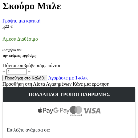
Σκούρο Μπλε
Γράψτε μια κριτική
22
€
4
Άμεσα Διαθέσιμο
στα χέρια σου
την επόμενη εργάσιμη
Πόντοι επιβράβευσης:
πόντοι
+
−
Αγοράστε με 1-κλικ
Προσθήκη στο Καλάθι
Προσθήκη στη Λίστα Αγαπημένων
Κάνε μια ερώτηση
ΠΟΛΛΑΠΛΟΊ ΤΡΌΠΟΙ ΠΛΗΡΩΜΉΣ
Επιλέξτε ανάμεσα σε: