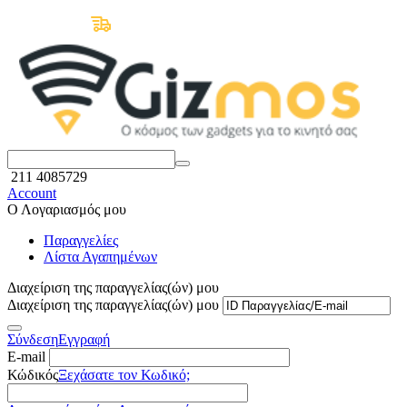
Δωρεάν Μεταφορικά άνω των 50€
211 4085729
Account
Ο Λογαριασμός μου
Παραγγελίες
Λίστα Αγαπημένων
Διαχείριση της παραγγελίας(ών) μου
Διαχείριση της παραγγελίας(ών) μου
Σύνδεση
Εγγραφή
E-mail
Κώδικός
Ξεχάσατε τον Κωδικό;