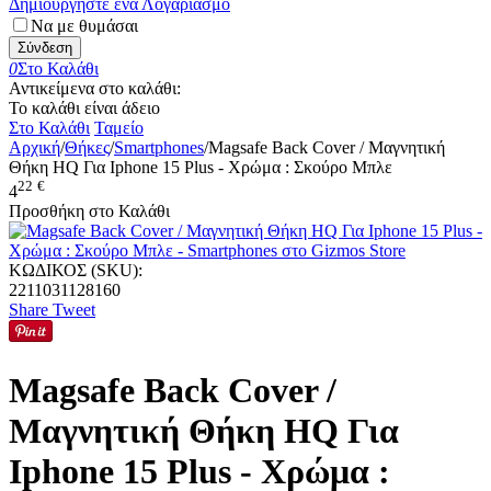
Δημιουργήστε ένα Λογαριασμό
Να με θυμάσαι
Σύνδεση
0
Στο Καλάθι
Αντικείμενα στο καλάθι:
Το καλάθι είναι άδειο
Στο Καλάθι
Ταμείο
Αρχική
/
Θήκες
/
Smartphones
/
Magsafe Back Cover / Μαγνητική
Θήκη HQ Για Iphone 15 Plus - Χρώμα : Σκούρο Μπλε
22
€
4
Προσθήκη στο Καλάθι
ΚΩΔΙΚΟΣ (SKU):
2211031128160
Share
Tweet
Magsafe Back Cover /
Μαγνητική Θήκη HQ Για
Iphone 15 Plus - Χρώμα :