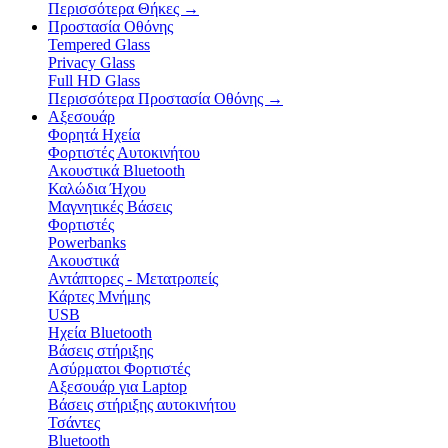
Περισσότερα Θήκες
→
Προστασία Οθόνης
Tempered Glass
Privacy Glass
Full HD Glass
Περισσότερα Προστασία Οθόνης
→
Αξεσουάρ
Φορητά Ηχεία
Φορτιστές Αυτοκινήτου
Ακουστικά Bluetooth
Καλώδια Ήχου
Μαγνητικές Βάσεις
Φορτιστές
Powerbanks
Ακουστικά
Αντάπτορες - Μετατροπείς
Κάρτες Μνήμης
USB
Ηχεία Bluetooth
Βάσεις στήριξης
Ασύρματοι Φορτιστές
Αξεσουάρ για Laptop
Βάσεις στήριξης αυτοκινήτου
Τσάντες
Bluetooth