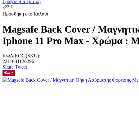
Γράψτε μια κριτική
22
€
4
Προσθήκη στο Καλάθι
Magsafe Back Cover / Μαγνητ
Iphone 11 Pro Max - Χρώμα : 
ΚΩΔΙΚΟΣ (SKU):
2211031126296
Share
Tweet