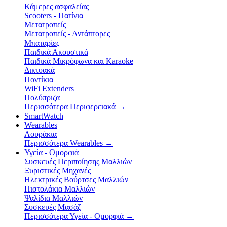
Κάμερες ασφαλείας
Scooters - Πατίνια
Μετατροπείς
Μετατροπείς - Αντάπτορες
Μπαταρίες
Παιδικά Ακουστικά
Παιδικά Μικρόφωνα και Karaoke
Δικτυακά
Ποντίκια
WiFi Extenders
Πολύπριζα
Περισσότερα Περιφερειακά
→
SmartWatch
Wearables
Λουράκια
Περισσότερα Wearables
→
Υγεία - Ομορφιά
Συσκευές Περιποίησης Μαλλιών
Ξυριστικές Μηχανές
Ηλεκτρικές Βούρτσες Μαλλιών
Πιστολάκια Μαλλιών
Ψαλίδια Μαλλιών
Συσκευές Μασάζ
Περισσότερα Υγεία - Ομορφιά
→