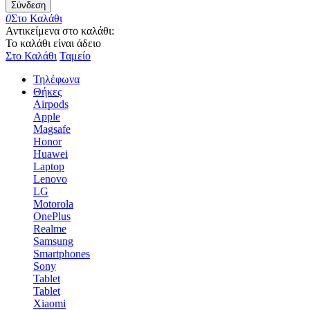
Σύνδεση
0
Στο Καλάθι
Αντικείμενα στο καλάθι:
Το καλάθι είναι άδειο
Στο Καλάθι
Ταμείο
Τηλέφωνα
Θήκες
Airpods
Apple
Magsafe
Honor
Huawei
Laptop
Lenovo
LG
Motorola
OnePlus
Realme
Samsung
Smartphones
Sony
Tablet
Tablet
Xiaomi