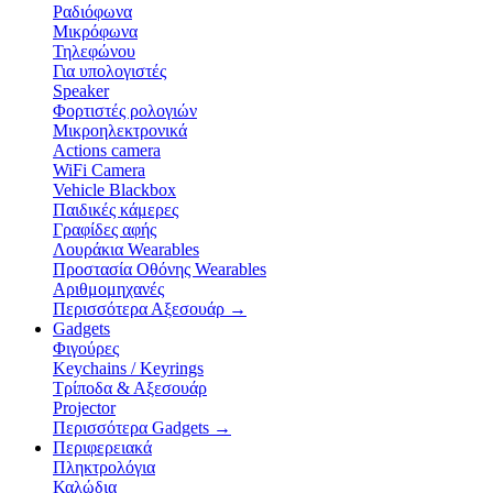
Ραδιόφωνα
Μικρόφωνα
Τηλεφώνου
Για υπολογιστές
Speaker
Φορτιστές ρολογιών
Μικροηλεκτρονικά
Actions camera
WiFi Camera
Vehicle Blackbox
Παιδικές κάμερες
Γραφίδες αφής
Λουράκια Wearables
Προστασία Οθόνης Wearables
Αριθμομηχανές
Περισσότερα Αξεσουάρ
→
Gadgets
Φιγούρες
Keychains / Keyrings
Τρίποδα & Αξεσουάρ
Projector
Περισσότερα Gadgets
→
Περιφερειακά
Πληκτρολόγια
Καλώδια