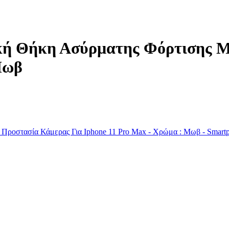
ική Θήκη Ασύρματης Φόρτισης 
Μωβ