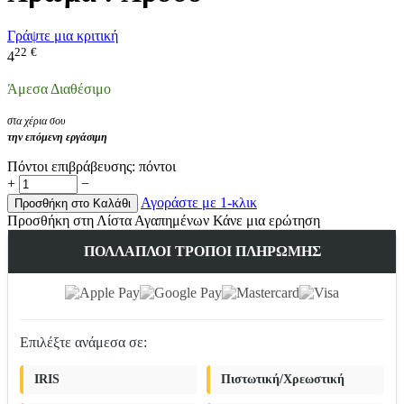
Γράψτε μια κριτική
22
€
4
Άμεσα Διαθέσιμο
στα χέρια σου
την επόμενη εργάσιμη
Πόντοι επιβράβευσης:
πόντοι
+
−
Αγοράστε με 1-κλικ
Προσθήκη στο Καλάθι
Προσθήκη στη Λίστα Αγαπημένων
Κάνε μια ερώτηση
ΠΟΛΛΑΠΛΟΊ ΤΡΌΠΟΙ ΠΛΗΡΩΜΉΣ
Επιλέξτε ανάμεσα σε:
IRIS
Πιστωτική/Χρεωστική