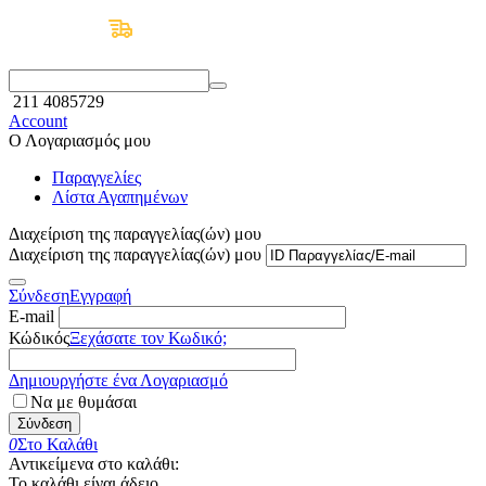
Δωρεάν Μεταφορικά άνω των 50€
211 4085729
Account
Ο Λογαριασμός μου
Παραγγελίες
Λίστα Αγαπημένων
Διαχείριση της παραγγελίας(ών) μου
Διαχείριση της παραγγελίας(ών) μου
Σύνδεση
Εγγραφή
E-mail
Κώδικός
Ξεχάσατε τον Κωδικό;
Δημιουργήστε ένα Λογαριασμό
Να με θυμάσαι
Σύνδεση
0
Στο Καλάθι
Αντικείμενα στο καλάθι:
Το καλάθι είναι άδειο